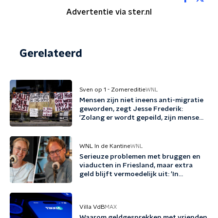
Advertentie via ster.nl
Gerelateerd
Sven op 1 - Zomereditie
WNL
Mensen zijn niet ineens anti-migratie
geworden, zegt Jesse Frederik:
'Zolang er wordt gepeild, zijn mensen
tegen migratie'
WNL In de Kantine
WNL
Serieuze problemen met bruggen en
viaducten in Friesland, maar extra
geld blijft vermoedelijk uit: 'In
Friesland kunnen we niet nog een
jaartje wachten'
Villa VdB
MAX
Waarom geldgesprekken met vrienden