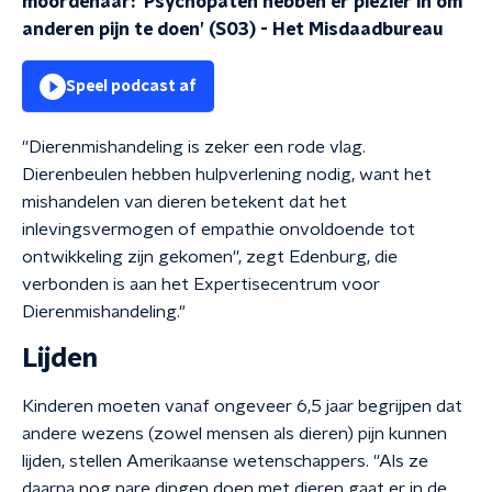
moordenaar: ‘Psychopaten hebben er plezier in om
anderen pijn te doen’ (S03)
-
Het Misdaadbureau
Speel podcast af
''Dierenmishandeling is zeker een rode vlag.
Dierenbeulen hebben hulpverlening nodig, want het
mishandelen van dieren betekent dat het
inlevingsvermogen of empathie onvoldoende tot
ontwikkeling zijn gekomen'', zegt Edenburg, die
verbonden is aan het Expertisecentrum voor
Dierenmishandeling."
Lijden
Kinderen moeten vanaf ongeveer 6,5 jaar begrijpen dat
andere wezens (zowel mensen als dieren) pijn kunnen
lijden, stellen Amerikaanse wetenschappers. ''Als ze
daarna nog nare dingen doen met dieren gaat er in de