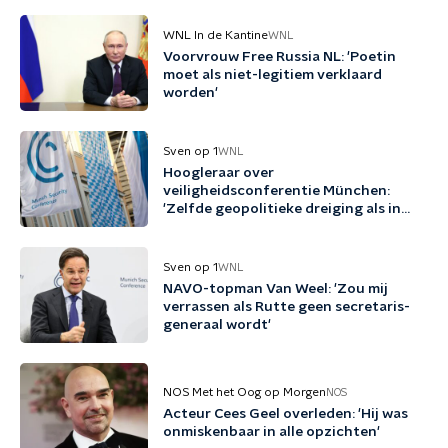
WNL In de Kantine
WNL
Voorvrouw Free Russia NL: 'Poetin
moet als niet-legitiem verklaard
worden'
Sven op 1
WNL
Hoogleraar over
veiligheidsconferentie München:
'Zelfde geopolitieke dreiging als in
1938'
Sven op 1
WNL
NAVO-topman Van Weel: 'Zou mij
verrassen als Rutte geen secretaris-
generaal wordt'
NOS Met het Oog op Morgen
NOS
Acteur Cees Geel overleden: 'Hij was
onmiskenbaar in alle opzichten'