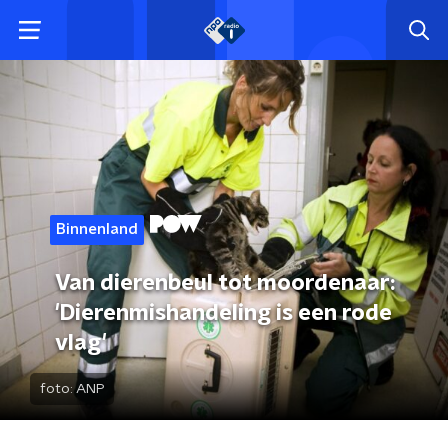
Binnenland
Van dierenbeul tot moordenaar:
'Dierenmishandeling is een rode
vlag'
foto:
ANP