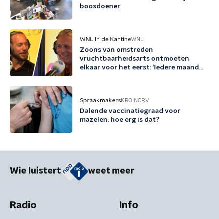
boosdoener
WNL In de Kantine
WNL
Zoons van omstreden
vruchtbaarheidsarts ontmoeten
elkaar voor het eerst: 'Iedere maand
familie erbij'
Spraakmakers
KRO-NCRV
Dalende vaccinatiegraad voor
mazelen: hoe erg is dat?
Wie luistert
weet meer
Radio
Info