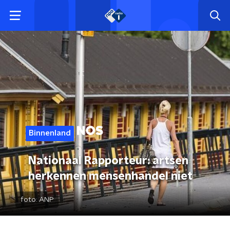
Binnenland
Nationaal Rapporteur: artsen
herkennen mensenhandel niet
foto:
ANP