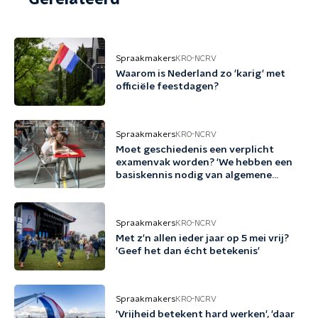
Spraakmakers
KRO-NCRV
Waarom is Nederland zo 'karig' met
officiële feestdagen?
Spraakmakers
KRO-NCRV
Moet geschiedenis een verplicht
examenvak worden? 'We hebben een
basiskennis nodig van algemene
verleden'
Spraakmakers
KRO-NCRV
Met z'n allen ieder jaar op 5 mei vrij?
'Geef het dan écht betekenis'
Spraakmakers
KRO-NCRV
'Vrijheid betekent hard werken', 'daar