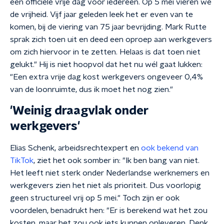
een officiële vrije dag voor iedereen. Op 5 mei vieren we
de vrijheid. Vijf jaar geleden leek het er even van te
komen, bij de viering van 75 jaar bevrijding. Mark Rutte
sprak zich toen uit en deed een oproep aan werkgevers
om zich hiervoor in te zetten. Helaas is dat toen niet
gelukt." Hij is niet hoopvol dat het nu wél gaat lukken:
"Een extra vrije dag kost werkgevers ongeveer 0,4%
van de loonruimte, dus ik moet het nog zien."
'Weinig draagvlak onder
werkgevers'
Elias Schenk, arbeidsrechtexpert en
ook bekend van
TikTok
, ziet het ook somber in: "Ik ben bang van niet.
Het leeft niet sterk onder Nederlandse werknemers en
werkgevers zien het niet als prioriteit. Dus voorlopig
geen structureel vrij op 5 mei." Toch zijn er ook
voordelen, benadrukt hen: "Er is berekend wat het zou
kosten, maar het zou ook iets kunnen opleveren. Denk