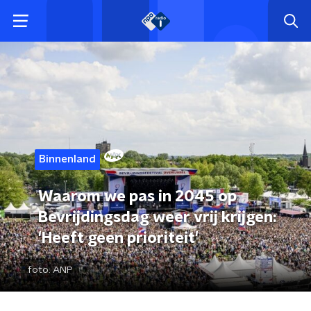
Binnenland
Waarom we pas in 2045 op
Bevrijdingsdag weer vrij krijgen:
'Heeft geen prioriteit'
foto:
ANP