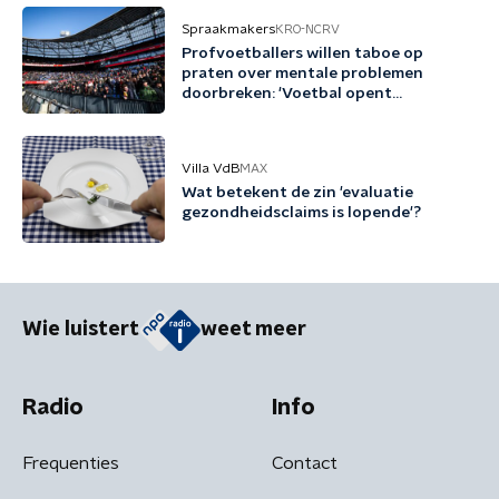
Spraakmakers
KRO-NCRV
Profvoetballers willen taboe op
praten over mentale problemen
doorbreken: 'Voetbal opent
gesprekken'
Villa VdB
MAX
Wat betekent de zin 'evaluatie
gezondheidsclaims is lopende'?
Wie luistert
weet meer
Radio
Info
Frequenties
Contact