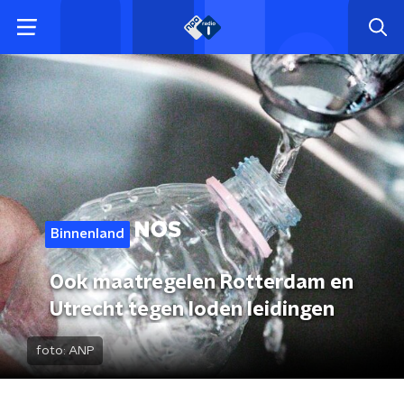
Binnenland
Ook maatregelen Rotterdam en
Utrecht tegen loden leidingen
foto:
ANP