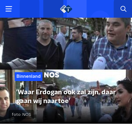
Binnenland
'Waar Erdogan ook zal zijn, daar
gaan wij naartoe'
foto:
NOS