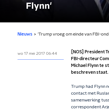
Flynn'
Nieuws
'Trump vroeg om einde van FBI-ond
[NOS] President Tr
wo 17 mei 2017
06:44
FBI-directeur Com
Michael Flynn te 
beschreven staat.
Trump had Flynn net
contact met Ruslan
samenwerking tuss
correspondent Arje