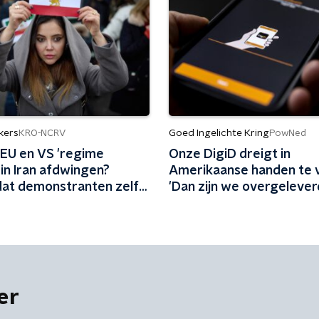
kers
Goed Ingelichte Kring
KRO-NCRV
PowNed
EU en VS 'regime
Onze DigiD dreigt in
in Iran afdwingen?
Amerikaanse handen te v
 dat demonstranten zelf
'Dan zijn we overgelever
g omwerpen'
Trump'
er