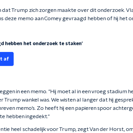
m dat Trump zich zorgen maakte over dit onderzoek. Vla
ens deze memo aan Comey gevraagd hebben of hij het o
d hebben het onderzoek te staken'
t af
tleggen in een memo. "Hij moet al in een vroeg stadium
der Trump wankel was. We wisten al langer dat hij gespr
reven memo's. Zo heeft hij een papieren spoor achtergelat
te hebben ingedekt."
tentie heel schadelijk voor Trump, zegt Van der Horst, o