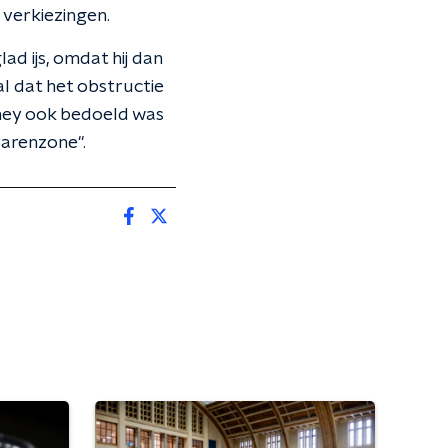
 verkiezingen.
ad ijs, omdat hij dan
l dat het obstructie
omey ook bedoeld was
arenzone".