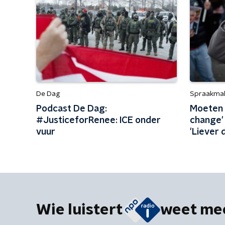
De Dag
Spraakma
Podcast De Dag:
Moeten 
#JusticeforRenee: ICE onder
change' 
vuur
'Liever
regerin
Wie luistert
weet me