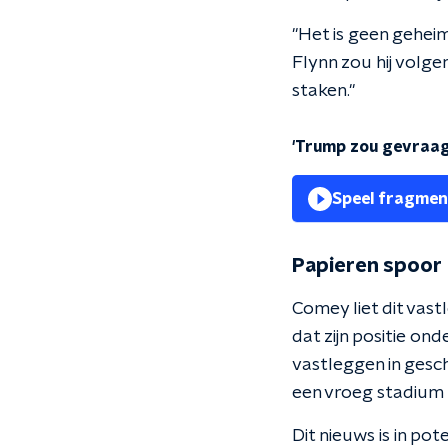
"Het is geen gehei
Flynn zou hij volg
staken."
'Trump zou gevraag
Speel fragmen
Papieren spoor
Comey liet dit vas
dat zijn positie on
vastleggen in gesch
een vroeg stadium 
Dit nieuws is in po