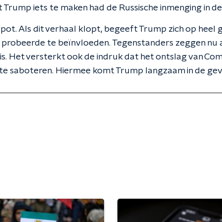
t Trump iets te maken had de Russische inmenging in de
fpot. Als dit verhaal klopt, begeeft Trump zich op heel gl
probeerde te beïnvloeden. Tegenstanders zeggen nu a
is. Het versterkt ook de indruk dat het ontslag van C
te saboteren. Hiermee komt Trump langzaam in de gev