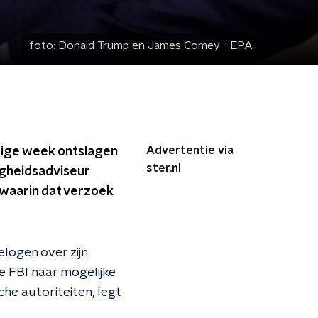
foto:
Donald Trump en James Comey - EPA
Advertentie via
orige week ontslagen
ster.nl
igheidsadviseur
 waarin dat verzoek
elogen over zijn
e FBI naar mogelijke
e autoriteiten, legt