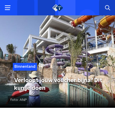
Binnenland
Verloopt jouw voucher bijna? Dit
kun je doen
foto:
ANP