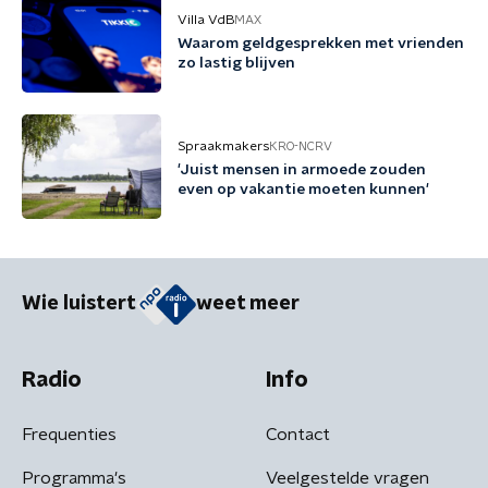
Villa VdB
MAX
Waarom geldgesprekken met vrienden
zo lastig blijven
Spraakmakers
KRO-NCRV
'Juist mensen in armoede zouden
even op vakantie moeten kunnen'
Wie luistert
weet meer
Radio
Info
Frequenties
Contact
Programma's
Veelgestelde vragen