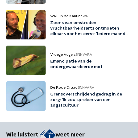
Friesland kunnen we niet nog een
jaartje wachten'
WNL In de Kantine
WNL
Zoons van omstreden
vruchtbaarheidsarts ontmoeten
elkaar voor het eerst: 'Iedere maand
familie erbij'
Vroege Vogels
BNNVARA
Emancipatie van de
ondergewaardeerde mot
De Rode Draad
BNNVARA
Grensoverschrijdend gedrag in de
zorg: 'Ik zou spreken van een
angstcultuur'
Wie luistert
weet meer