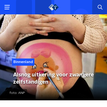
Binnenland
Alsnog uitkering voor zwangere
zelfstandigen
foto:
ANP