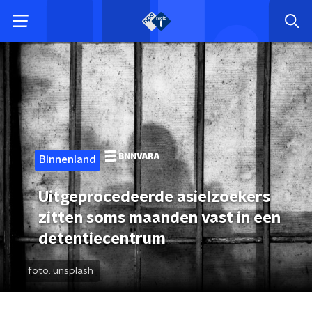
Binnenland
Uitgeprocedeerde asielzoekers
zitten soms maanden vast in een
detentiecentrum
foto:
unsplash