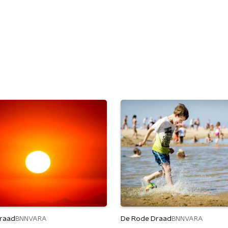
raad
De Rode Draad
BNNVARA
BNNVARA