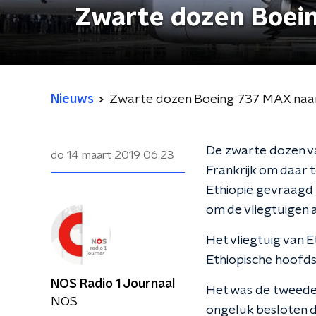
Zwarte dozen Boein
Nieuws
Zwarte dozen Boeing 737 MAX naar
De zwarte dozen v
do 14 maart 2019
06:23
Frankrijk om daar 
Ethiopië gevraagd 
om de vliegtuigen 
Het vliegtuig van E
Ethiopische hoofds
NOS Radio 1 Journaal
Het was de tweede c
NOS
ongeluk besloten d