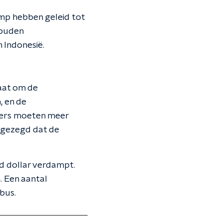
mp hebben geleid tot
zouden
 Indonesië.
aat om de
, en de
ders moeten meer
l gezegd dat de
ard dollar verdampt.
. Een aantal
bus.