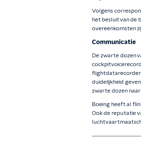
Volgens correspon
het besluit van de
overeenkomsten zij
Communicatie
De zwarte dozen v
cockpitvoicerecord
flightdatarecorder
duidelijkheid geven
zwarte dozen naar
Boeing heeft al fli
Ook de reputatie v
luchtvaartmaatscha