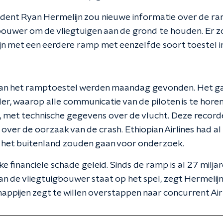
dent Ryan Hermelijn zou nieuwe informatie over de ra
 bouwer om de vliegtuigen aan de grond te houden. Er 
n met een eerdere ramp met eenzelfde soort toestel in
an het ramptoestel werden maandag gevonden. Het g
er, waarop alle communicatie van de piloten is te horen
, met technische gegevens over de vlucht. Deze recor
 over de oorzaak van de crash. Ethiopian Airlines had a
 het buitenland zouden gaan voor onderzoek.
nke financiële schade geleid. Sinds de ramp is al 27 milj
an de vliegtuigbouwer staat op het spel, zegt Hermelijn
ppijen zegt te willen overstappen naar concurrent Air