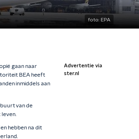
foto:
EPA
Advertentie via
iopië gaan naar
ster.nl
toriteit BEA heeft
anden inmiddels aan
e buurt van de
 leven.
den hebben na dit
erland.