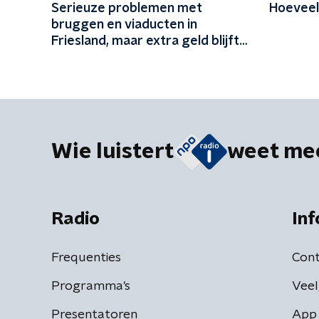
Serieuze problemen met
Hoeveel
bruggen en viaducten in
Friesland, maar extra geld blijft
vermoedelijk uit: 'In Friesland
kunnen we niet nog een jaartje
wachten'
Wie luistert
weet me
Radio
Inf
Frequenties
Cont
Programma's
Veel
Presentatoren
App 