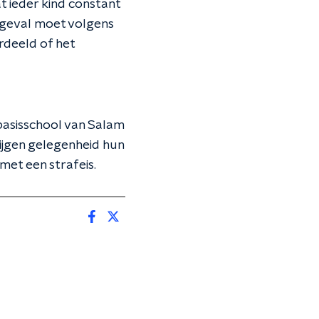
t ieder kind constant
ngeval moet volgens
deeld of het
asisschool van Salam
ijgen gelegenheid hun
et een strafeis.