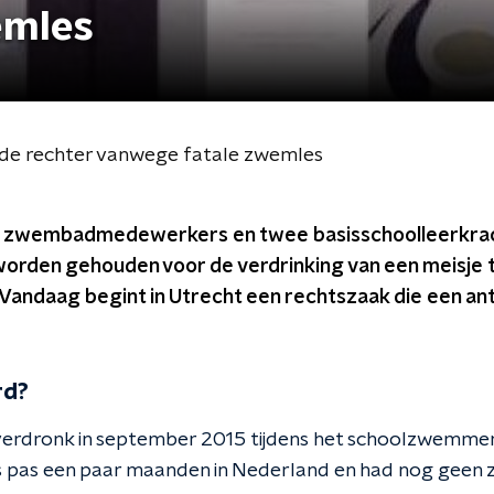
emles
de rechter vanwege fatale zwemles
e zwembadmedewerkers en twee basisschoolleerkra
worden gehouden voor de verdrinking van een meisje t
andaag begint in Utrecht een rechtszaak die een a
rd?
verdronk in september 2015 tijdens het schoolzwemmen
as pas een paar maanden in Nederland en had nog geen