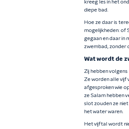
kreeg les in het o
diepe bad.
Hoe ze daar is tere
mogelijkheden: of S
gegaan en daar in 
zwembad, zonder d
Wat wordt de z
Zij hebben volgens
Ze worden alle vij
afgesproken wie op 
ze Salam hebben ver
slot zouden ze nie
het water waren.
Het vijftal wordt n