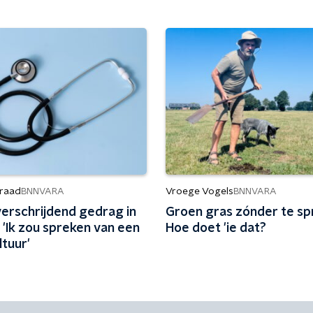
raad
Vroege Vogels
BNNVARA
BNNVARA
erschrijdend gedrag in
Groen gras zónder te sp
 'Ik zou spreken van een
Hoe doet 'ie dat?
tuur'