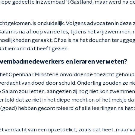
ndiepe gedeelte in zwembad 't Gastland, maar werd na de
chtgekomen, is onduidelijk. Volgens advocaten in deze z
alam is na afloop van de les, tijdens het vrij zwemmen,
moeilijkheden geraakt. Of ze is na het douchen terugge
at iemand dat heeft gezien.
wembadmedewerkers en leraren verweten?
 het Openbaar Ministerie onvoldoende toezicht gehoud
f verdacht van dood door schuld. Onderling zouden ze n
Salam zou letten, aangezien zij nog niet kon zwemmen. 
teld dat ze niet in het diepe mocht en of het meisje da
t (goed) hebben gecontroleerd of alle leerlingen na he
iet verdacht van een opzetdelict, zoals dat heet, maar va