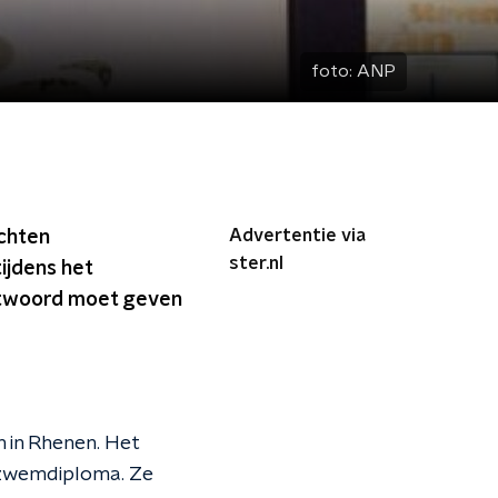
foto:
ANP
Advertentie via
chten
ster.nl
ijdens het
ntwoord moet geven
 in Rhenen. Het
 zwemdiploma. Ze