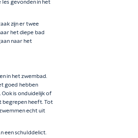
 les gevonden in het
aak zijn er twee
 naar het diepe bad
gaan naar het
en in het zwembad.
iet goed hebben
Ook is onduidelijk of
t begrepen heeft. Tot
t zwemmen echt uit
n een schulddelict.