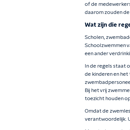
of de medewerkers 
daarom zouden de vi
Wat zijn die re
Scholen, zwembadex
Schoolzwemmen vas
een ander verdrinki
In de regels staat 
de kinderen en het 
zwembadpersoneel d
Bij het vrij zwem
toezicht houden op
Omdat de zwemles o
verantwoordelijk. 