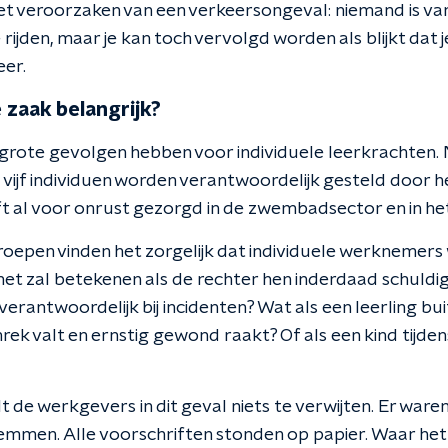
het veroorzaken van een verkeersongeval: niemand is v
 rijden, maar je kan toch vervolgd worden als blijkt dat 
eer.
zaak belangrijk?
grote gevolgen hebben voor individuele leerkrachten. N
ijf individuen worden verantwoordelijk gesteld door 
ft al voor onrust gezorgd in de zwembadsector en in het
epen vinden het zorgelijk dat individuele werknemers
 het zal betekenen als de rechter hen inderdaad schuldi
 verantwoordelijk bij incidenten? Wat als een leerling bui
rek valt en ernstig gewond raakt? Of als een kind tijden
 de werkgevers in dit geval niets te verwijten. Er waren
mmen. Alle voorschriften stonden op papier. Waar het 