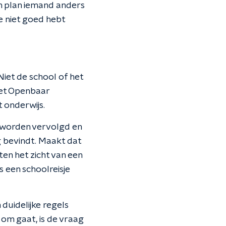
an plan iemand anders
je niet goed hebt
iet de school of het
het Openbaar
 onderwijs.
 worden vervolgd en
g bevindt. Maakt dat
ten het zicht van een
s een schoolreisje
 duidelijke regels
om gaat, is de vraag