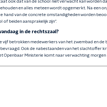
staat ook dat van de school niet verwacht kan worden da
 gehouden en alles meteen wordt opgemerkt. Na een o
 de hand van de concrete omstandigheden worden beoor
of beiden aansprakelijk zijn".
vandaag in de rechtszaal?
 vijf betrokken medewerkers van het zwembad en de b
bevraagd. Ook de nabestaanden van het slachtoffer kr
et Openbaar Ministerie komt naar verwachting morgen m