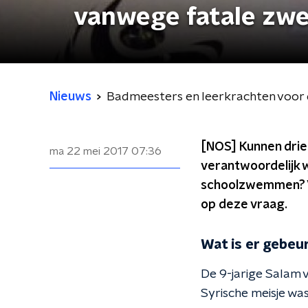
vanwege fatale zw
Nieuws
Badmeesters en leerkrachten voor 
[NOS] Kunnen dri
ma 22 mei 2017
07:36
verantwoordelijk 
schoolzwemmen? V
op deze vraag.
Wat is er gebeu
De 9-jarige Salam 
Syrische meisje w