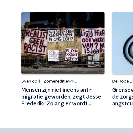
Sven op 1 - Zomereditie
De Rode D
WNL
Mensen zijn niet ineens anti-
Grensov
migratie geworden, zegt Jesse
de zorg:
Frederik: 'Zolang er wordt
angstcul
gepeild, zijn mensen tegen
migratie'