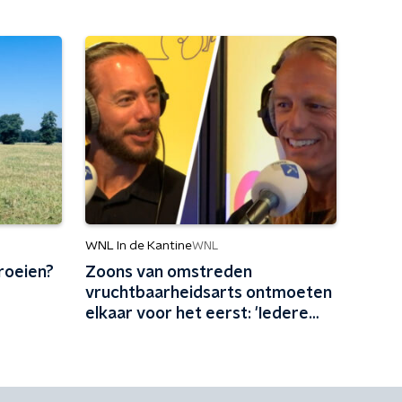
WNL In de Kantine
WNL
roeien?
Zoons van omstreden
vruchtbaarheidsarts ontmoeten
elkaar voor het eerst: 'Iedere
maand familie erbij'