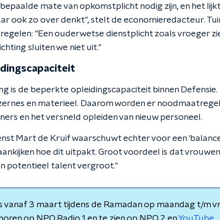
 bepaalde mate van opkomstplicht nodig zijn, en het lijk
ar ook zo over denkt", stelt de economieredacteur. Tui
gelen: "Een ouderwetse dienstplicht zoals vroeger zie i
hting sluiten we niet uit."
idingscapaciteit
g is de beperkte opleidingscapaciteit binnen Defensie. 
azernes en materieel. Daarom worden er noodmaatregel
iners en het versneld opleiden van nieuw personeel.
nst Mart de Kruif waarschuwt echter voor een 'balancee
aankijken hoe dit uitpakt. Groot voordeel is dat vrouwen
aan potentieel talent vergroot."
s vanaf 3 maart tijdens de Ramadan op maandag t/m vr
 horen op NPO Radio 1 en te zien op NPO 2 en
YouTube
.