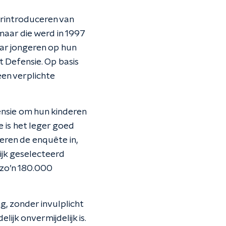
erintroduceren van
maar die werd in 1997
ar jongeren op hun
t Defensie. Op basis
en verplichte
ensie om hun kinderen
 is het leger goed
geren de enquête in,
jk geselecteerd
s zo’n 180.000
g, zonder invulplicht
ijk onvermijdelijk is.