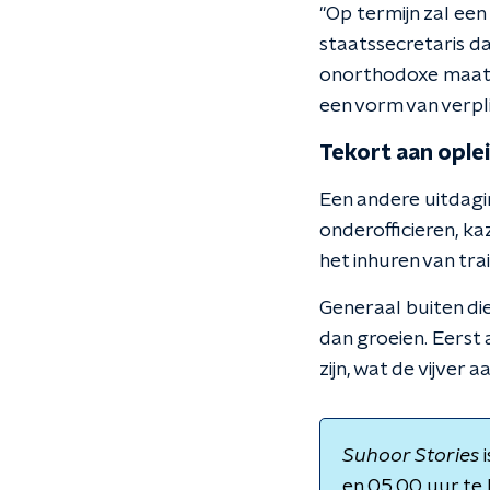
"Op termijn zal een
staatssecretaris da
onorthodoxe maatre
een vorm van verplic
Tekort aan ople
Een andere uitdagin
onderofficieren, k
het inhuren van tra
Generaal buiten die
dan groeien. Eerst 
zijn, wat de vijver 
Suhoor Stories
i
en 05.00 uur te