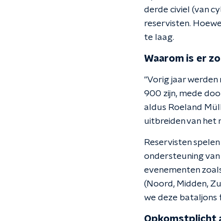
derde civiel (van 
reservisten. Hoewel
te laag.
Waarom is er zo
"Vorig jaar werden
900 zijn, mede door
aldus Roeland Müll
uitbreiden van het 
Reservisten spelen
ondersteuning van m
evenementen zoals
(Noord, Midden, Zui
we deze bataljons f
Opkomstplicht a