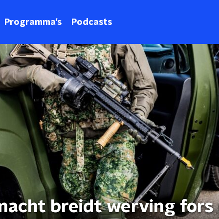
Programma's
Podcasts
acht breidt werving fors 