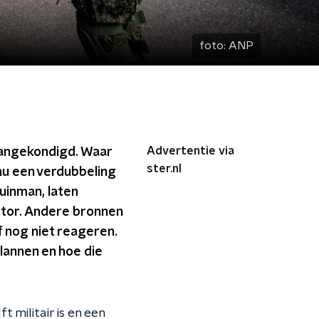
foto:
ANP
Advertentie via
aangekondigd. Waar
ster.nl
nu een verdubbeling
uinman, laten
tor. Andere bronnen
f nog niet reageren.
lannen en hoe die
 militair is en een