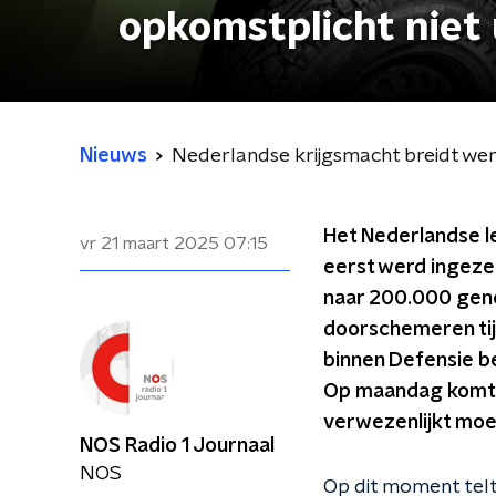
opkomstplicht niet 
Nieuws
Nederlandse krijgsmacht breidt werv
Het Nederlandse l
vr 21 maart 2025
07:15
eerst werd ingeze
naar 200.000 geno
doorschemeren tij
binnen Defensie be
Op maandag komt e
verwezenlijkt mo
NOS Radio 1 Journaal
NOS
Op dit moment telt 