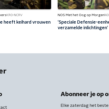
kers
NOS Met het Oog op Morgen
KRO-NCRV
NO
ie heeft keihard vrouwen
'Speciale Defensie-eenh
verzamelde inlichtingen'
er
o
Abonneer je op o
Elke zaterdag het beste
act