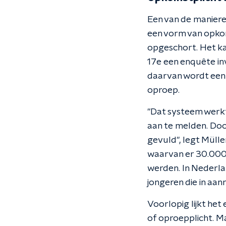
Een van de maniere
een vorm van opkom
opgeschort. Het ka
17e een enquête inv
daarvan wordt een
oproep.
"Dat systeem werkt
aan te melden. Doo
gevuld", legt Mülle
waarvan er 30.000
werden. In Nederlan
jongeren die in aa
Voorlopig lijkt het
of oproepplicht. Ma