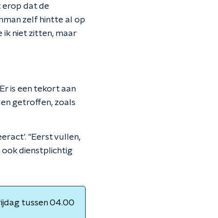
t erop dat de
nman zelf hintte al op
k niet zitten, maar
Er is een tekort aan
en getroffen, zoals
ract'. "Eerst vullen,
 ook dienstplichtig
ijdag tussen 04.00