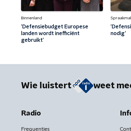
Binnenland
Spraakma
'Defensiebudget Europese
'Defens
landen wordt inefficiënt
nodig'
gebruikt'
Wie luistert
weet me
Radio
Inf
Frequenties
Cont