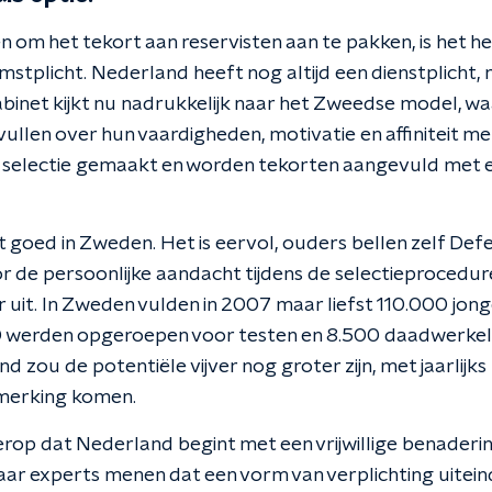
n om het tekort aan reservisten aan te pakken, is het h
stplicht. Nederland heeft nog altijd een dienstplicht, 
binet kijkt nu nadrukkelijk naar het Zweedse model, wa
ullen over hun vaardigheden, motivatie en affiniteit me
 selectie gemaakt en worden tekorten aangevuld met e
 goed in Zweden. Het is eervol, ouders bellen zelf Def
r de persoonlijke aandacht tijdens de selectieprocedure
r uit. In Zweden vulden in 2007 maar liefst 110.000 jon
 werden opgeroepen voor testen en 8.500 daadwerkeli
d zou de potentiële vijver nog groter zijn, met jaarlijk
nmerking komen.
 erop dat Nederland begint met een vrijwillige benaderin
ar experts menen dat een vorm van verplichting uiteindel