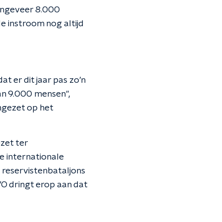
 ongeveer 8.000
e instroom nog altijd
 er dit jaar pas zo’n
van 9.000 mensen",
ngezet op het
zet ter
e internationale
reservistenbataljons
VO dringt erop aan dat