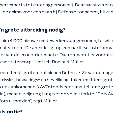
cyber-experts tot cateringpersoneel). Daarnaast zijn er
 de animo voor een baan bij Defensie toeneemt, blijkt d
’n grote uitbreiding nodig?
 ruim 4.000 nieuwe medewerkers aangenomen, terwijl dat
 uitstroom. De ambitie ligt op een jaarlijkse instroom 
er van de economieredactie. Daarom wordt er vooral i
reservistencorps", vertelt Roeland Müller.
 een steeds grotere rol binnen Defensie. Ze worden inge
issies, bewakings- en beveiligingstaken en tijdens grot
 de aankomende NAVO-top. Nederland telt drie grote 
d), maar die zijn nog lang niet op volle sterkte. "De NA
ors uitbreiden", zegt Müller.
ls optie?