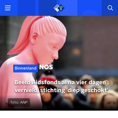
Binnenland
Beeld Aidsfonds al na vier dagen
vernield, stichting 'diep geschokt'
foto:
ANP