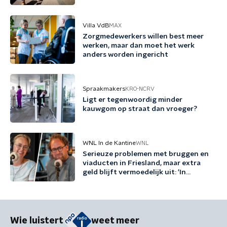
Villa VdB
MAX
Zorgmedewerkers willen best meer
werken, maar dan moet het werk
anders worden ingericht
Spraakmakers
KRO-NCRV
Ligt er tegenwoordig minder
kauwgom op straat dan vroeger?
WNL In de Kantine
WNL
Serieuze problemen met bruggen en
viaducten in Friesland, maar extra
geld blijft vermoedelijk uit: 'In
Friesland kunnen we niet nog een
jaartje wachten'
Wie luistert
weet meer