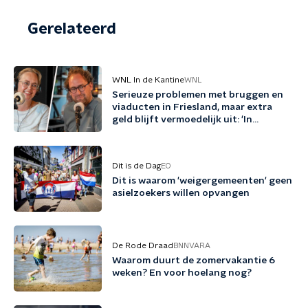
Gerelateerd
WNL In de Kantine
WNL
Serieuze problemen met bruggen en
viaducten in Friesland, maar extra
geld blijft vermoedelijk uit: 'In
Friesland kunnen we niet nog een
jaartje wachten'
Dit is de Dag
EO
Dit is waarom 'weigergemeenten' geen
asielzoekers willen opvangen
De Rode Draad
BNNVARA
Waarom duurt de zomervakantie 6
weken? En voor hoelang nog?