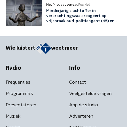
Het Misdaadbureau
PowNed
Minderjarig slachtoffer in
verkrachtingszaak reageert op
vrijspraak oud-politieagent (45) en
vriend (48)
Wie luistert
weet meer
Radio
Info
Frequenties
Contact
Programma's
Veelgestelde vragen
Presentatoren
App de studio
Muziek
Adverteren