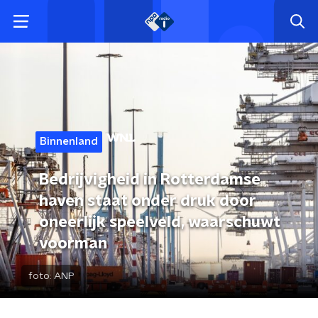
Binnenland
Bedrijvigheid in Rotterdamse
haven staat onder druk door
oneerlijk speelveld, waarschuwt
voorman
foto:
ANP