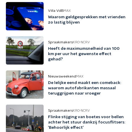
Villa VdB
MAX
Waarom geldgesprekken met vrienden
zo lastig blijven
Spraakmakers
KRO-NCRV
Heeft de maximumsnelheid van 100
km per uur het gewenste effect
gehad?
Nieuwsweekend
MAX
De lelijke eend maakt een comeback:
waarom autofabrikanten massaal
teruggrijpen naar vroeger
Spraakmakers
KRO-NCRV
Flinke stijging van boetes voor bellen
achter het stuur dankzij focusflitsers:
'Behoorlijk effect'