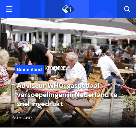
Binnenland
Adviseur WHO: gaspedaal
versoepelingen in Nederland te
snel ingedrukt
foto:
ANP