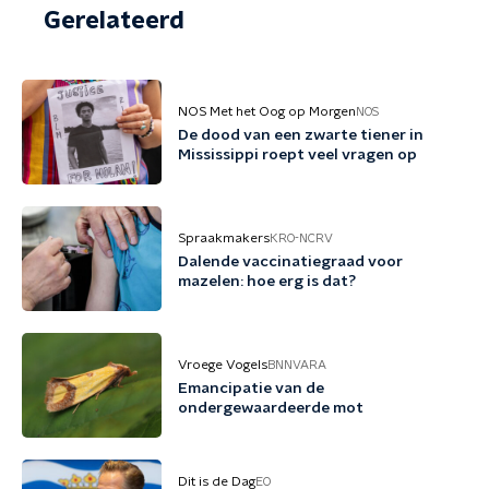
Gerelateerd
NOS Met het Oog op Morgen
NOS
De dood van een zwarte tiener in
Mississippi roept veel vragen op
Spraakmakers
KRO-NCRV
Dalende vaccinatiegraad voor
mazelen: hoe erg is dat?
Vroege Vogels
BNNVARA
Emancipatie van de
ondergewaardeerde mot
Dit is de Dag
EO