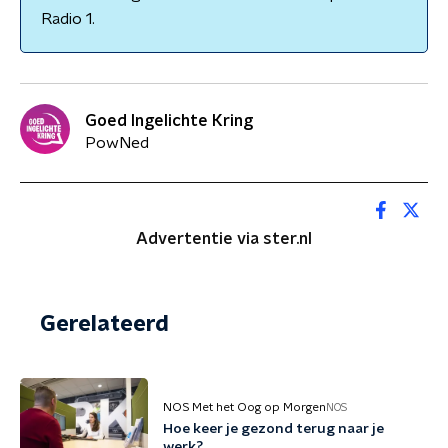
Radio 1.
Goed Ingelichte Kring
PowNed
Advertentie via ster.nl
Gerelateerd
NOS Met het Oog op Morgen
NOS
Hoe keer je gezond terug naar je
werk?