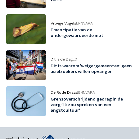
Vroege Vogels
BNNVARA
Emancipatie van de
ondergewaardeerde mot
Dit is de Dag
EO
Dit is waarom 'weigergemeenten' geen
asielzoekers willen opvangen
De Rode Draad
BNNVARA
Grensoverschrijdend gedrag in de
zorg: 'Ik zou spreken van een
angstcultuur'