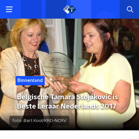
Binnenland
Belgische Tamara Stojákovic is
Beste Leraar Nederlands 2017
foto:
Bart Kool/KRO-NCRV