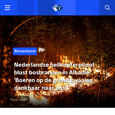
Binnenland
Nederlandse helikopterpiloot
blust bosbranden in Albanië:
'Boeren op de grond zwaaien
dankbaar naar ons'
foto:
ANP