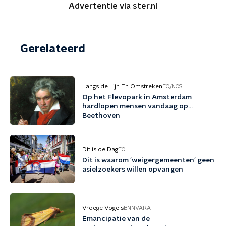
Advertentie via ster.nl
Gerelateerd
Langs de Lijn En Omstreken
EO/NOS
Op het Flevopark in Amsterdam
hardlopen mensen vandaag op…
Beethoven
Dit is de Dag
EO
Dit is waarom 'weigergemeenten' geen
asielzoekers willen opvangen
Vroege Vogels
BNNVARA
Emancipatie van de