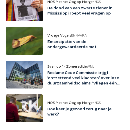
NOS Met het Oog op Morgen
NOS
De dood van een zwarte tiener in
Mississippi roept veel vragen op
Vroege Vogels
BNNVARA
Emancipatie van de
ondergewaardeerde mot
Sven op 1 - Zomereditie
WNL
Reclame Code Commissie krijgt
'ontzettend veel klachten' over loze
duurzaamheidsclaims: 'Vliegen één
keer per jaar met biobrandstof'
NOS Met het Oog op Morgen
NOS
Hoe keer je gezond terug naar je
werk?