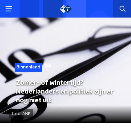
Binnenland
Zomer- of wintertijd?
Nederlanders en politiek zijn er
nog niet uit
foto:
ANP