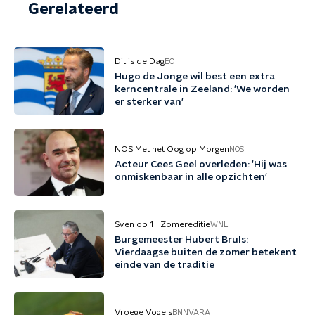
Gerelateerd
Dit is de Dag
EO
Hugo de Jonge wil best een extra
kerncentrale in Zeeland: 'We worden
er sterker van'
NOS Met het Oog op Morgen
NOS
Acteur Cees Geel overleden: 'Hij was
onmiskenbaar in alle opzichten'
Sven op 1 - Zomereditie
WNL
Burgemeester Hubert Bruls:
Vierdaagse buiten de zomer betekent
einde van de traditie
Vroege Vogels
BNNVARA