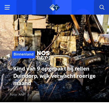
Binnenland
Kind van 9 opgepakt bij rellen
Duindorp, wijk verwacht roerige
maand
foto:
ANP