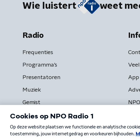
Wie luistert
weet me
Radio
Inf
Frequenties
Cont
Programma's
Veel
Presentatoren
App 
Muziek
Adv
Gemist
NPO
Algemene voorwaarden
Privacybeleid