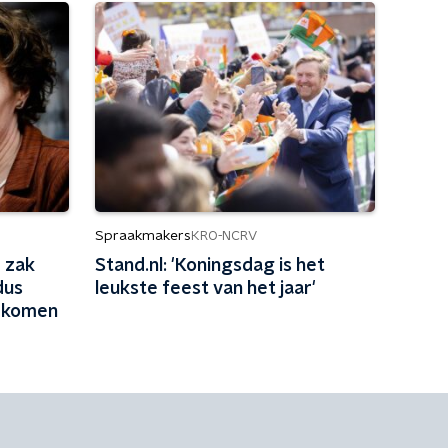
Spraakmakers
KRO-NCRV
e zak
Stand.nl: 'Koningsdag is het
dus
leukste feest van het jaar'
orkomen