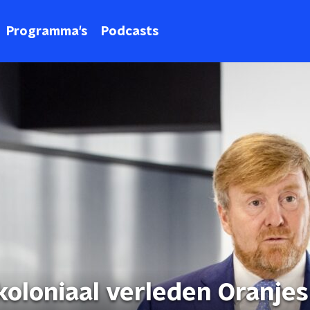
Programma's
Podcasts
oloniaal verleden Oranjes