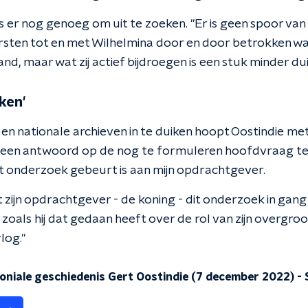
s er nog genoeg om uit te zoeken. "Er is geen spoor van t
sten tot en met Wilhelmina door en door betrokken ware
d, maar wat zij actief bijdroegen is een stuk minder duid
eken'
 en nationale archieven in te duiken hoopt Oostindie met
n een antwoord op de nog te formuleren hoofdvraag te 
 onderzoek gebeurt is aan mijn opdrachtgever.
 zijn opdrachtgever - de koning - dit onderzoek in gang h
t zoals hij dat gedaan heeft over de rol van zijn overgr
log."
oniale geschiedenis Gert Oostindie (7 december 2022)
-