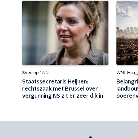
Sven op 1
WNL Haag
WNL
Staatssecretaris Heijnen:
Belangrij
rechtszaak met Brussel over
landbou
vergunning NS zit er zeer dik in
boerenv
voedsel