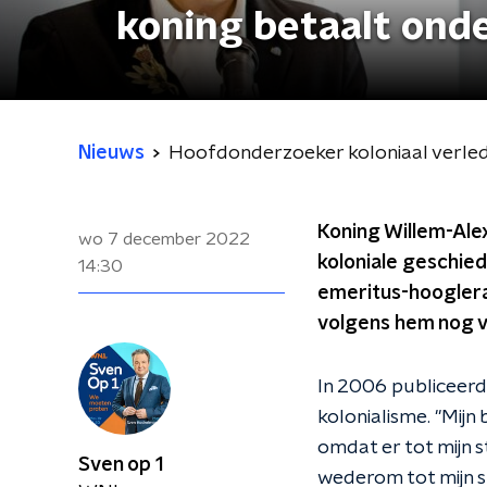
koning betaalt ond
Nieuws
Hoofdonderzoeker koloniaal verlede
Koning Willem-Alex
wo 7 december 2022
koloniale geschied
14:30
emeritus-hoogleraa
volgens hem nog ve
In 2006 publiceerd
kolonialisme. "Mij
omdat er tot mijn s
Sven op 1
wederom tot mijn s