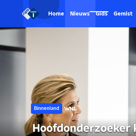
Home
Nieuws
Gids
Gemist
Binnenland
Hoofdonderzoeker k