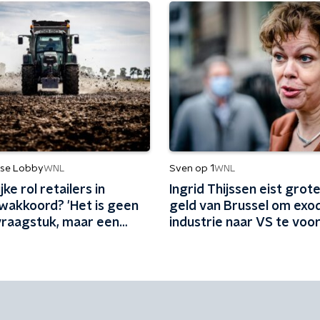
se Lobby
Sven op 1
WNL
WNL
ke rol retailers in
Ingrid Thijssen eist grot
wakkoord? 'Het is geen
geld van Brussel om exo
raagstuk, maar een
industrie naar VS te vo
ketenvraagstuk'