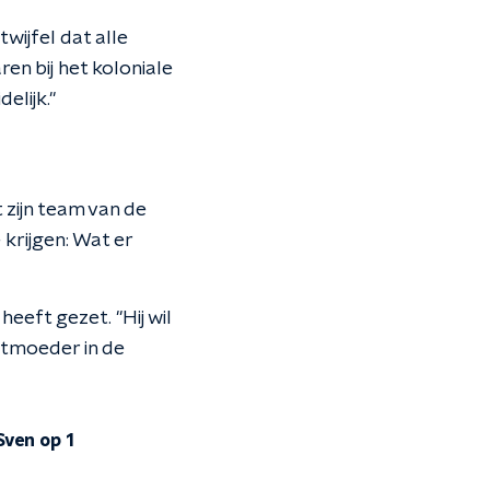
wijfel dat alle
n bij het koloniale
elijk."
 zijn team van de
krijgen: Wat er
eeft gezet. "Hij wil
ootmoeder in de
Sven op 1