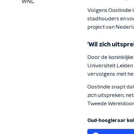
WNL
Volgens Oostindie i
stadhouders en vor
project van Nederlan
'Wil zich uitspr
Door de koninklijke
Universiteit Leide
vervolgens met het
Oostindie snapt dat
zich uitspreken, ne
Tweede Wereldoor
Oud-hoogleraar kol