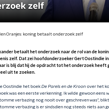
erzoek zelf
n Oranjes: koning betaalt onderzoek zelf
ander betaalt het onderzoek naar de rol van de koninkl
enis zelf. Dat zei hoofdonderzoeker Gert Oostindie i
r is blij dat hij de opdracht tot het onderzoek heeft 
el uit te zoeken.
e Oostindie het boek
De Parels en de Kroon
over het ko
n boek was een eerste verkenning. Ik wilde gewoon eens 
tomme verbazing nog nooit over geschreven was", blikt h
tomme verbazing is er sindsdien nog steeds niets aan g