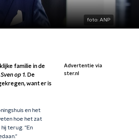
foto:
ANP
Advertentie via
ijke familie in de
ster.nl
n
Sven op 1.
De
gekregen, want er is
ningshuis en het
weten hoe het zat
ij terug. "En
edaan."