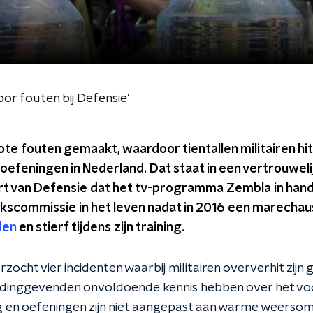
door fouten bij Defensie'
te fouten gemaakt, waardoor tientallen militairen hi
oefeningen in Nederland. Dat staat in een vertrouweli
 van Defensie dat het tv-programma Zembla in hand
kscommissie in het leven nadat in 2016 een marechaus
den
en stierf tijdens zijn training.
ocht vier incidenten waarbij militairen oververhit zijn 
eidinggevenden onvoldoende kennis hebben over het v
ing en oefeningen zijn niet aangepast aan warme weersom