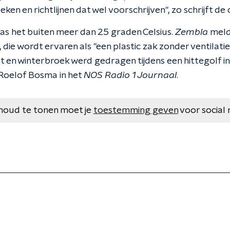
ken en richtlijnen dat wel voorschrijven", zo schrijft de
 was het buiten meer dan 25 graden Celsius.
Zembla
meldt
, die wordt ervaren als "een plastic zak zonder ventilat
t en winterbroek werd gedragen tijdens een hittegolf i
 Roelof Bosma in het
NOS Radio 1 Journaal
.
houd te tonen moet je
toestemming geven
voor social 