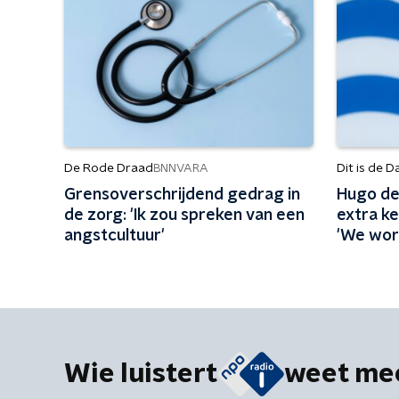
De Rode Draad
Dit is de D
BNNVARA
Grensoverschrijdend gedrag in
Hugo de
de zorg: 'Ik zou spreken van een
extra ke
angstcultuur'
'We wor
Wie luistert
weet me