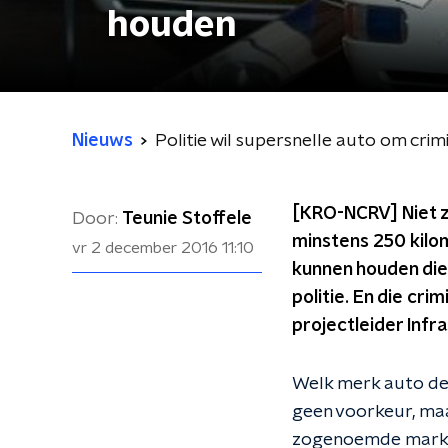
houden
Nieuws
Politie wil supersnelle auto om crim
[KRO-NCRV] Niet z
Door:
Teunie Stoffele
minstens 250 kilom
vr 2 december 2016
11:10
kunnen houden die
politie. En die cr
projectleider Infra
Welk merk auto de h
geen voorkeur, maa
zogenoemde marktco