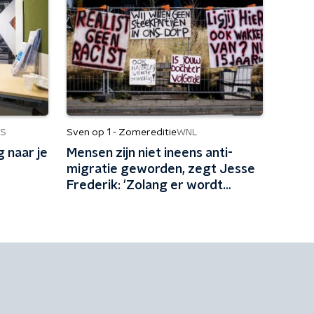
Sven op 1 - Zomereditie
S
WNL
 naar je
Mensen zijn niet ineens anti-
migratie geworden, zegt Jesse
Frederik: 'Zolang er wordt
gepeild, zijn mensen tegen
migratie'