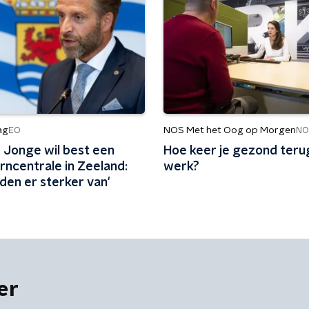
ag
NOS Met het Oog op Morgen
EO
NO
 Jonge wil best een
Hoe keer je gezond terug
rncentrale in Zeeland:
werk?
den er sterker van'
er