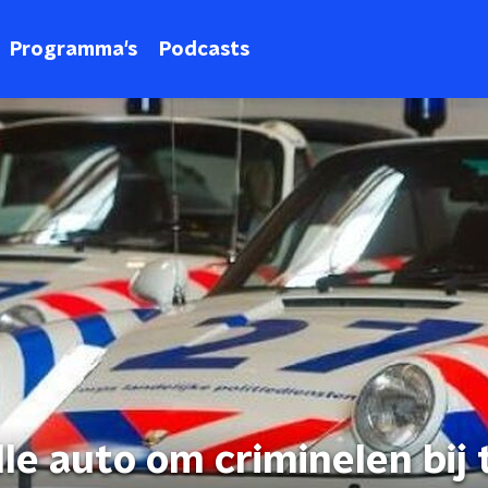
Programma's
Podcasts
lle auto om criminelen bij 