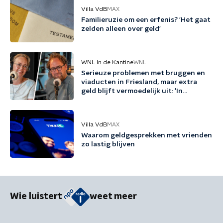
Villa VdB
MAX
Familieruzie om een erfenis? 'Het gaat
zelden alleen over geld'
WNL In de Kantine
WNL
Serieuze problemen met bruggen en
viaducten in Friesland, maar extra
geld blijft vermoedelijk uit: 'In
Friesland kunnen we niet nog een
jaartje wachten'
Villa VdB
MAX
Waarom geldgesprekken met vrienden
zo lastig blijven
Wie luistert
weet meer