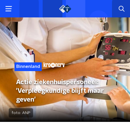
Binnenland
Actie ziekenhuispersoneel:
'Verpleegkundige blijft maar
geven'
foto:
ANP