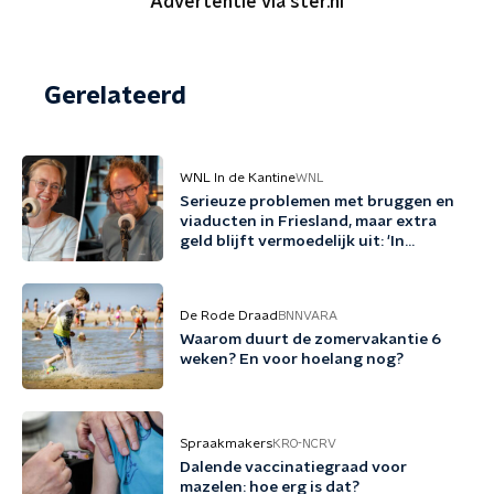
Advertentie via ster.nl
Gerelateerd
WNL In de Kantine
WNL
Serieuze problemen met bruggen en
viaducten in Friesland, maar extra
geld blijft vermoedelijk uit: 'In
Friesland kunnen we niet nog een
jaartje wachten'
De Rode Draad
BNNVARA
Waarom duurt de zomervakantie 6
weken? En voor hoelang nog?
Spraakmakers
KRO-NCRV
Dalende vaccinatiegraad voor
mazelen: hoe erg is dat?