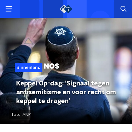
Binnenland
Keppel Op-dag: 'Signaal tegen
antisemitisme en voor recht om
keppel te dragen'
foto:
ANP