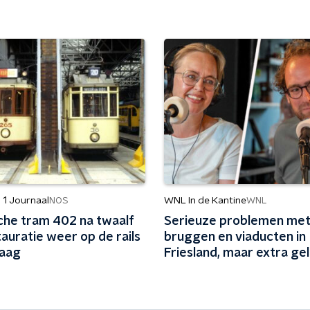
 1 Journaal
WNL In de Kantine
NOS
WNL
sche tram 402 na twaalf
Serieuze problemen me
tauratie weer op de rails
bruggen en viaducten in
Haag
Friesland, maar extra geld
vermoedelijk uit: 'In Frie
kunnen we niet nog een j
wachten'