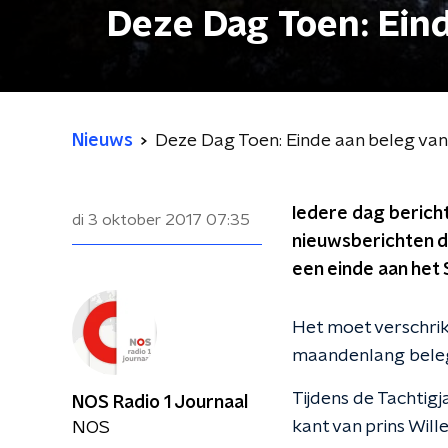
Deze Dag Toen: Ein
Nieuws
Deze Dag Toen: Einde aan beleg van
Iedere dag bericht
di 3 oktober 2017
07:35
nieuwsberichten di
een einde aan het 
Het moet verschrik
maandenlang belege
Tijdens de Tachtig
NOS Radio 1 Journaal
kant van prins Wil
NOS