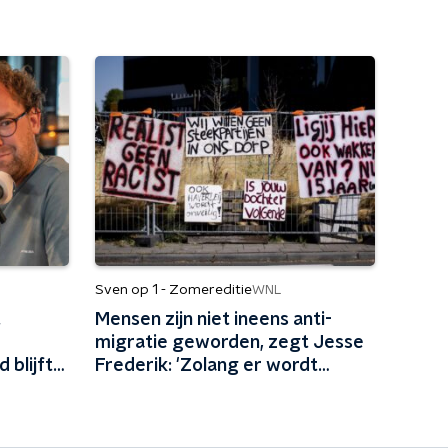
Sven op 1 - Zomereditie
WNL
t
Mensen zijn niet ineens anti-
migratie geworden, zegt Jesse
 blijft
Frederik: 'Zolang er wordt
sland
gepeild, zijn mensen tegen
aartje
migratie'