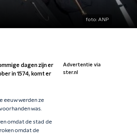
foto:
ANP
Advertentie via
sommige dagen zijn er
ster.nl
ber in 1574, komt er
16e eeuw werden ze
 voorhanden was.
eren omdat de stad de
rbroken omdat de