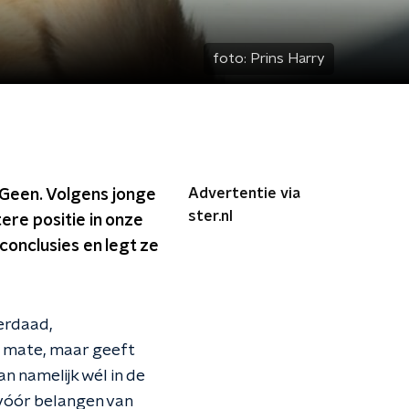
foto:
Prins Harry
Advertentie via
 Geen. Volgens jonge
ster.nl
ere positie in onze
 conclusies en legt ze
derdaad,
e mate, maar geeft
an namelijk wél in de
 vóór belangen van