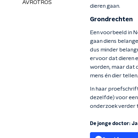
AVROTROS
dieren gaan.
Grondrechten
Een voorbeeld in N
gaan diens belange
dus minder belangri
ervoor dat dieren e
worden, maar dat d
mens én dier tellen
In haar proefschrif
dezelfde) voor een e
onderzoek verder 
De jonge doctor: J