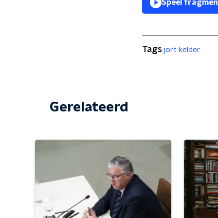
Speel fragmen
Tags
jort kelder
Gerelateerd