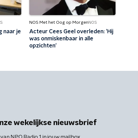
NOS Met het Oog op Morgen
S
NOS
 naar je
Acteur Cees Geel overleden: 'Hij
was onmiskenbaar in alle
opzichten'
nze wekelijkse nieuwsbrief
 van NPO Radio 1 in jouw mailbox