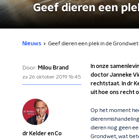
Geef dieren een pl
Nieuws
Geef dieren een plek in de Grondwet
In onze samenlevin
Door:
Milou Brand
doctor Janneke Vin
za 26 oktober 2019
16:45
rechtstaat. In dr 
uit hoe ons recht o
Op het moment heeft
dierenmishandeling
dieren nog geen eer
dr Kelder en Co
Grondwet, wat bete