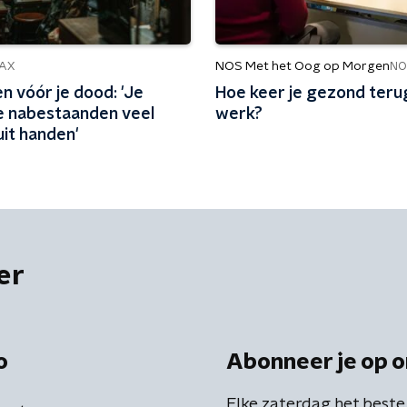
NOS Met het Oog op Morgen
AX
NO
n vóór je dood: 'Je
Hoe keer je gezond terug
e nabestaanden veel
werk?
uit handen'
er
o
Abonneer je op o
Elke zaterdag het beste