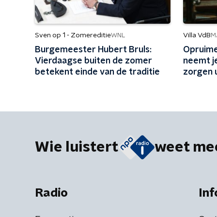
Sven op 1 - Zomereditie
Villa VdB
WNL
M
Burgemeester Hubert Bruls:
Opruime
Vierdaagse buiten de zomer
neemt j
betekent einde van de traditie
zorgen 
Wie luistert
weet me
Radio
Inf