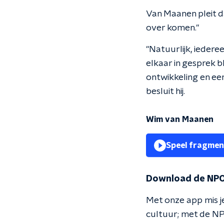
Van Maanen pleit 
over komen."
"Natuurlijk, ieder
elkaar in gesprek b
ontwikkeling en een
besluit hij.
Wim van Maanen
Speel fragmen
Download de NPO
Met onze app mis je
cultuur; met de NP