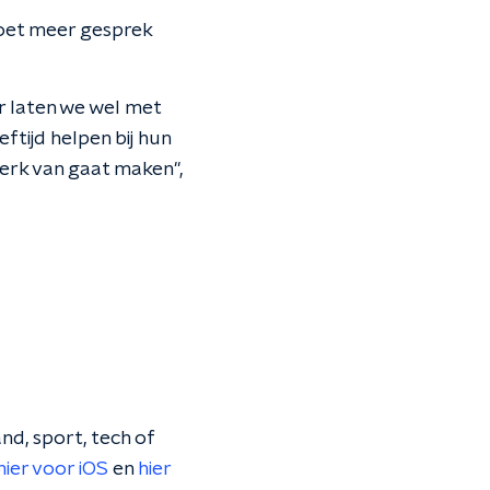
oet meer gesprek
r laten we wel met
ftijd helpen bij hun
werk van gaat maken",
nd, sport, tech of
hier voor iOS
en
hier