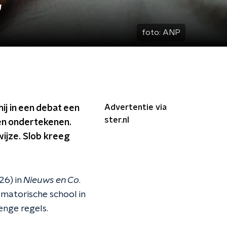
'
foto:
ANP
Advertentie via
ij in een debat een
ster.nl
ten ondertekenen.
ijze. Slob kreeg
26) in
Nieuws en Co
.
ormatorische school in
enge regels.