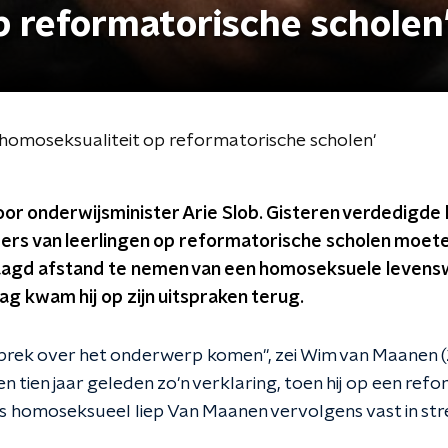
p reformatorische scholen
homoseksualiteit op reformatorische scholen'
or onderwijsminister Arie Slob. Gisteren verdedigde h
uders van leerlingen op reformatorische scholen moe
aagd afstand te nemen van een homoseksuele levensw
aag kwam hij op zijn uitspraken terug.
rek over het onderwerp komen", zei Wim van Maanen (
n tien jaar geleden zo'n verklaring, toen hij op een ref
s homoseksueel liep Van Maanen vervolgens vast in str