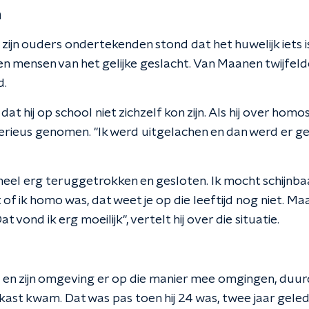
n
e zijn ouders ondertekenden stond dat het huwelijk iets 
sen mensen van het gelijke geslacht. Van Maanen twijfe
d.
at hij op school niet zichzelf kon zijn. Als hij over homo
serieus genomen. "Ik werd uitgelachen en dan werd er ge
 heel erg teruggetrokken en gesloten. Ik mocht schijnbaar
t of ik homo was, dat weet je op die leeftijd nog niet. Ma
t vond ik erg moeilijk", vertelt hij over die situatie.
l en zijn omgeving er op die manier mee omgingen, duur
kast kwam. Dat was pas toen hij 24 was, twee jaar geled