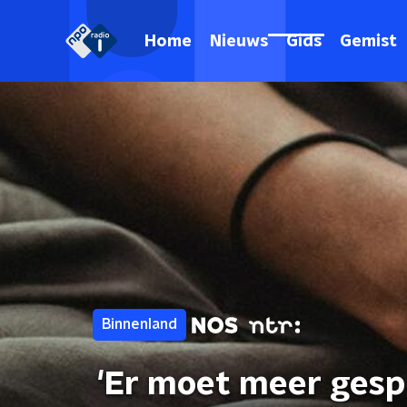
Home
Nieuws
Gids
Gemist
Binnenland
'Er moet meer ges