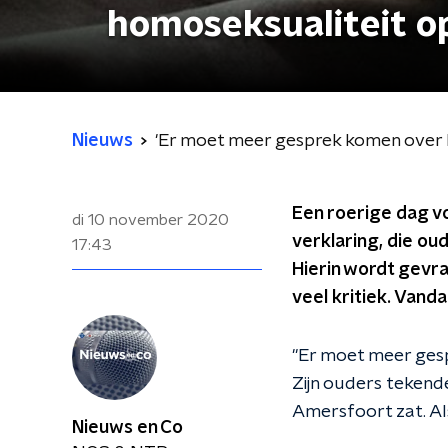
homoseksualiteit o
Nieuws
'Er moet meer gesprek komen over 
Een roerige dag vo
di 10 november 2020
verklaring, die o
17:43
Hierin wordt gevr
veel kritiek. Vand
"Er moet meer gesp
Zijn ouders tekende
Amersfoort zat. Al
Nieuws en Co