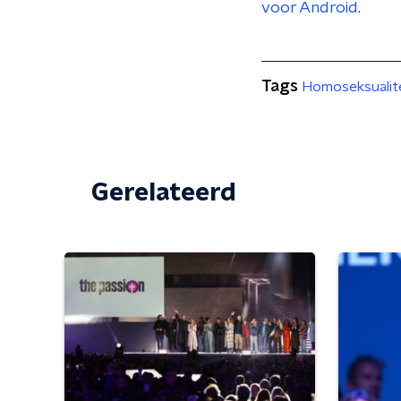
voor Android
.
Tags
Homoseksualit
Gerelateerd