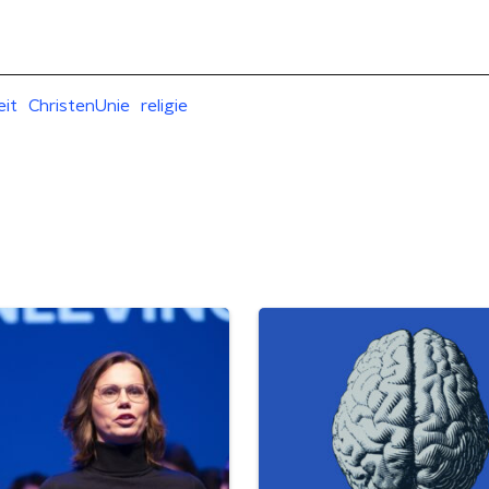
eit
ChristenUnie
religie