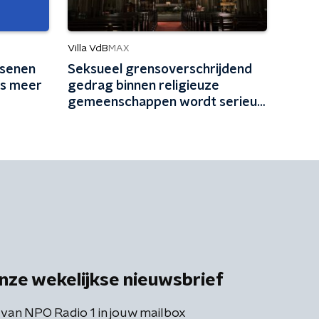
Villa VdB
MAX
rsenen
Seksueel grensoverschrijdend
is meer
gedrag binnen religieuze
gemeenschappen wordt serieus
genomen
nze wekelijkse nieuwsbrief
 van NPO Radio 1 in jouw mailbox