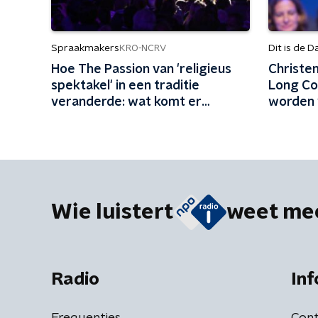
Spraakmakers
Dit is de D
KRO-NCRV
Hoe The Passion van 'religieus
Christen
spektakel' in een traditie
Long Co
veranderde: wat komt er
worden 
allemaal kijken bij deze
productie?
Wie luistert
weet me
Radio
Inf