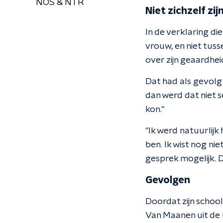
NOS & NTR
Niet zichzelf zij
In de verklaring di
vrouw, en niet tus
over zijn geaardhei
Dat had als gevolg d
dan werd dat niet 
kon."
"Ik werd natuurlijk
ben. Ik wist nog nie
gesprek mogelijk. Da
Gevolgen
Doordat zijn schoo
Van Maanen uit de 