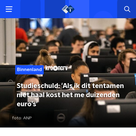
Binnenland
Studieschuld: 'Als ik dit tentamen
niet haal kost het me duizenden
euro's'
foto:
ANP