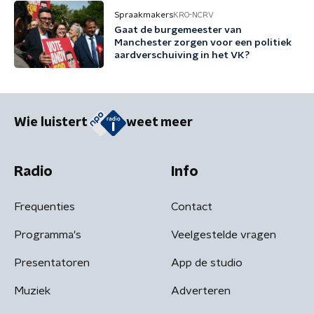
Spraakmakers
KRO-NCRV
Gaat de burgemeester van
Manchester zorgen voor een politiek
aardverschuiving in het VK?
Wie luistert
weet meer
Radio
Info
Frequenties
Contact
Programma's
Veelgestelde vragen
Presentatoren
App de studio
Muziek
Adverteren