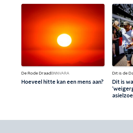
De Rode Draad
Dit is de D
BNNVARA
Hoeveel hitte kan een mens aan?
Dit is 
'weiger
asielzo