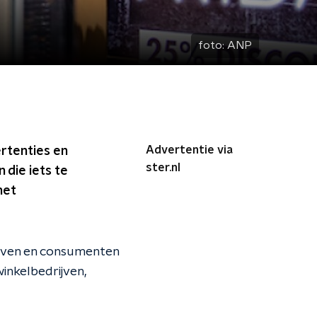
foto:
ANP
Advertentie via
ertenties en
ster.nl
 die iets te
het
ijven en consumenten
inkelbedrijven,