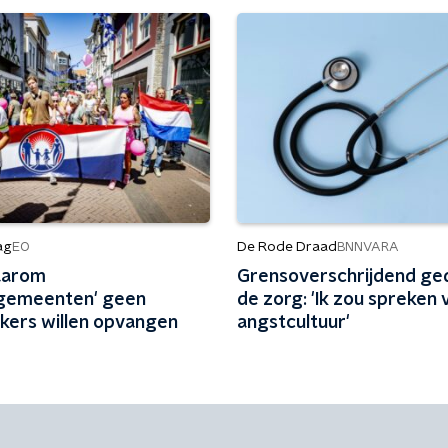
ag
De Rode Draad
EO
BNNVARA
waarom
Grensoverschrijdend ged
gemeenten' geen
de zorg: 'Ik zou spreken 
ekers willen opvangen
angstcultuur'