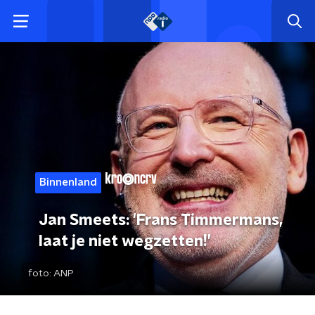
Binnenland
Jan Smeets: 'Frans Timmermans,
laat je niet wegzetten!’
foto:
ANP