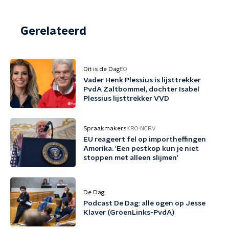
Gerelateerd
Dit is de Dag
EO
Vader Henk Plessius is lijsttrekker
PvdA Zaltbommel, dochter Isabel
Plessius lijsttrekker VVD
Spraakmakers
KRO-NCRV
EU reageert fel op importheffingen
Amerika: 'Een pestkop kun je niet
stoppen met alleen slijmen'
De Dag
Podcast De Dag: alle ogen op Jesse
Klaver (GroenLinks-PvdA)