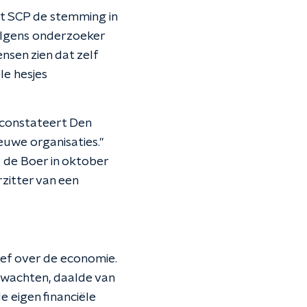
et SCP de stemming in
volgens onderzoeker
nsen zien dat zelf
le hesjes
 constateert Den
ieuwe organisaties."
de Boer in oktober
zitter van een
tief over de economie.
rwachten, daalde van
 eigen financiële