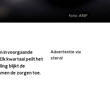
foto:
ANP
Advertentie via
an in voorgaande
ster.nl
Elk kwartaal peilt het
ng blijkt de
amen de zorgen toe.