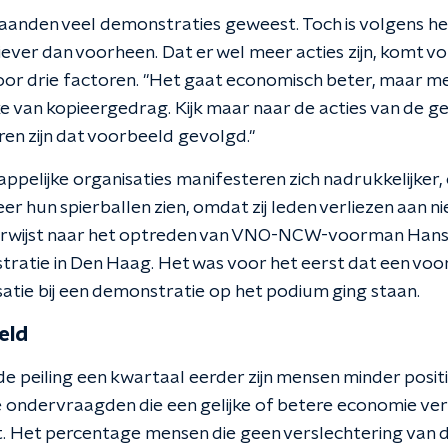
 maanden veel demonstraties geweest. Toch is volgens h
tiever dan voorheen. Dat er wel meer acties zijn, komt 
oor drie factoren. "Het gaat economisch beter, maar me
ake van kopieergedrag. Kijk maar naar de acties van de ge
ren zijn dat voorbeeld gevolgd."
pelijke organisaties manifesteren zich nadrukkelijker,
eer hun spierballen zien, omdat zij leden verliezen aan n
rwijst naar het optreden van VNO-NCW-voorman Hans 
ratie in Den Haag. Het was voor het eerst dat een voor
tie bij een demonstratie op het podium ging staan.
eld
 de peiling een kwartaal eerder zijn mensen minder posi
 ondervraagden die een gelijke of betere economie ve
. Het percentage mensen die geen verslechtering van de