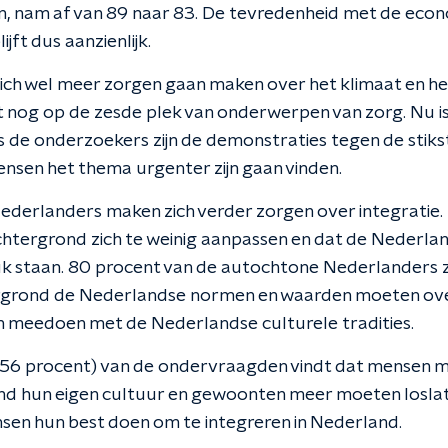
n, nam af van 89 naar 83. De tevredenheid met de econ
lijft dus aanzienlijk.
ich wel meer zorgen gaan maken over het klimaat en het
 nog op de zesde plek van onderwerpen van zorg. Nu i
 de onderzoekers zijn de demonstraties tegen de stik
nsen het thema urgenter zijn gaan vinden.
derlanders maken zich verder zorgen over integratie. 
htergrond zich te weinig aanpassen en dat de Nederl
k staan. 80 procent van de autochtone Nederlanders 
rgrond de Nederlandse normen en waarden moeten ov
en meedoen met de Nederlandse culturele tradities.
(56 procent) van de ondervraagden vindt dat mensen 
d hun eigen cultuur en gewoonten meer moeten loslat
en hun best doen om te integreren in Nederland.