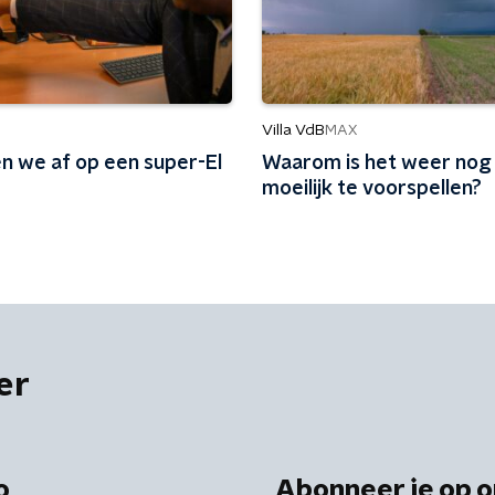
Villa VdB
MAX
n we af op een super-El
Waarom is het weer nog a
moeilijk te voorspellen?
er
o
Abonneer je op o