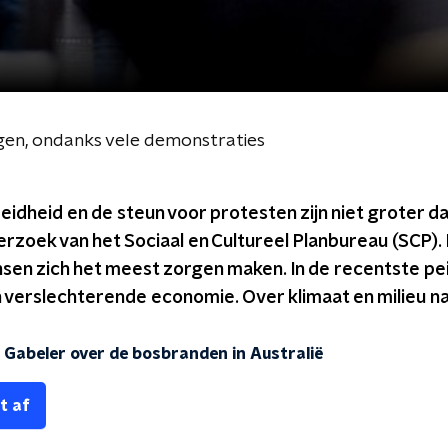
gen, ondanks vele demonstraties
idheid en de steun voor protesten zijn niet groter d
nderzoek van het Sociaal en Cultureel Planbureau (SCP). 
n zich het meest zorgen maken. In de recentste peili
 verslechterende economie. Over klimaat en milieu n
Gabeler over de bosbranden in Australië
t af