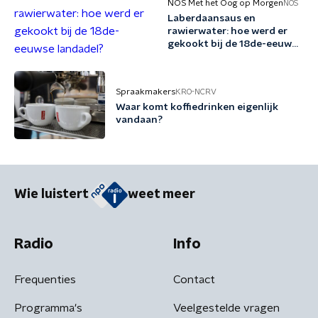
NOS Met het Oog op Morgen
NOS
Laberdaansaus en
rawierwater: hoe werd er
gekookt bij de 18de-eeuwse
landadel?
Spraakmakers
KRO-NCRV
Waar komt koffiedrinken eigenlijk
vandaan?
Wie luistert
weet meer
Radio
Info
Frequenties
Contact
Programma's
Veelgestelde vragen