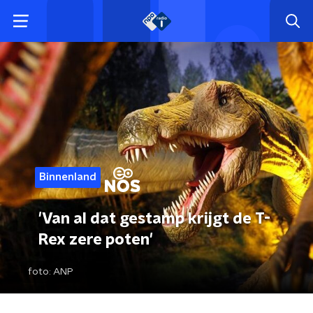
Binnenland
'Van al dat gestamp krijgt de T-
Rex zere poten'
foto:
ANP