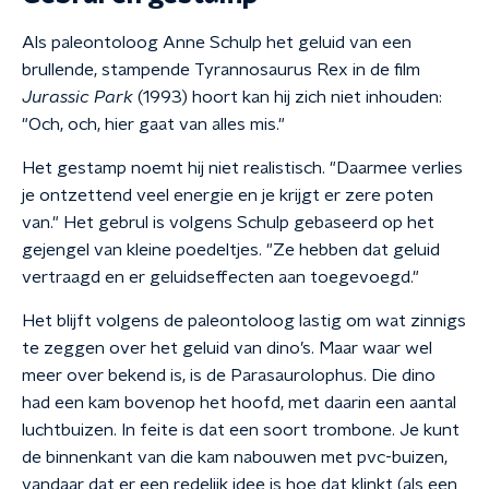
Als paleontoloog Anne Schulp het geluid van een
brullende, stampende Tyrannosaurus Rex in de film
Jurassic Park
(1993) hoort kan hij zich niet inhouden:
"Och, och, hier gaat van alles mis."
Het gestamp noemt hij niet realistisch. "Daarmee verlies
je ontzettend veel energie en je krijgt er zere poten
van." Het gebrul is volgens Schulp gebaseerd op het
gejengel van kleine poedeltjes. "Ze hebben dat geluid
vertraagd en er geluidseffecten aan toegevoegd."
Het blijft volgens de paleontoloog lastig om wat zinnigs
te zeggen over het geluid van dino’s. Maar waar wel
meer over bekend is, is de Parasaurolophus. Die dino
had een kam bovenop het hoofd, met daarin een aantal
luchtbuizen. In feite is dat een soort trombone. Je kunt
de binnenkant van die kam nabouwen met pvc-buizen,
vandaar dat er een redelijk idee is hoe dat klinkt (als een