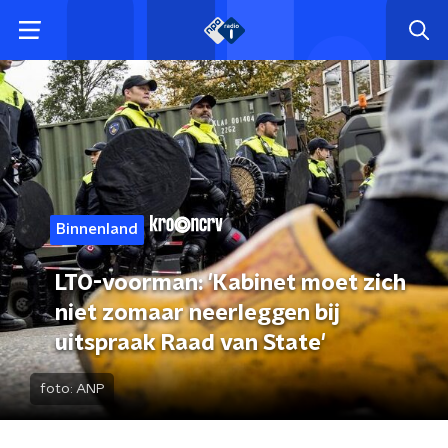
Binnenland
LTO-voorman: 'Kabinet moet zich
niet zomaar neerleggen bij
uitspraak Raad van State'
foto:
ANP