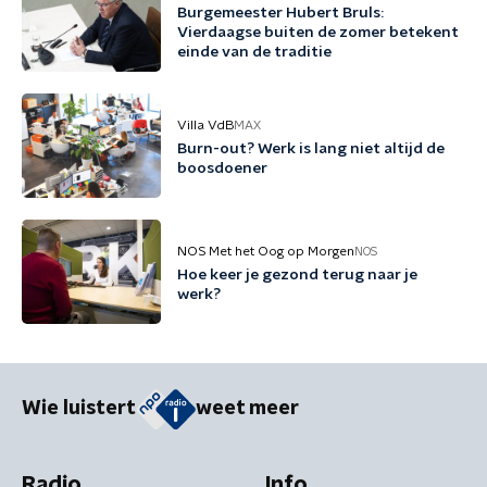
Burgemeester Hubert Bruls:
Vierdaagse buiten de zomer betekent
einde van de traditie
Villa VdB
MAX
Burn-out? Werk is lang niet altijd de
boosdoener
NOS Met het Oog op Morgen
NOS
Hoe keer je gezond terug naar je
werk?
Wie luistert
weet meer
Radio
Info