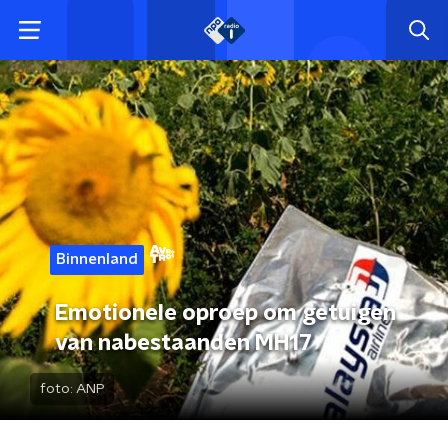
Binnenland
Emotionele oproep om getuigen
van nabestaanden MH17
foto:
ANP