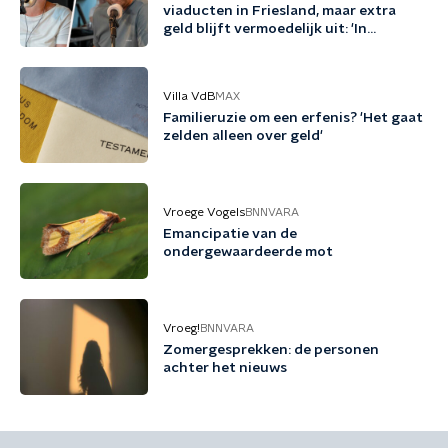
viaducten in Friesland, maar extra
geld blijft vermoedelijk uit: 'In
Friesland kunnen we niet nog een
jaartje wachten'
Villa VdB
MAX
Familieruzie om een erfenis? 'Het gaat
zelden alleen over geld'
Vroege Vogels
BNNVARA
Emancipatie van de
ondergewaardeerde mot
Vroeg!
BNNVARA
Zomergesprekken: de personen
achter het nieuws