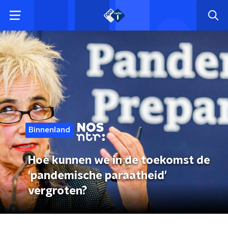
Binnenland
Hoe kunnen we in de toekomst de
'pandemische paraatheid'
vergroten?