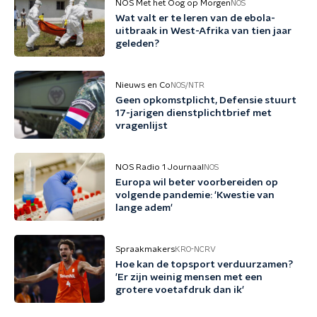
NOS Met het Oog op Morgen
NOS
Wat valt er te leren van de ebola-
uitbraak in West-Afrika van tien jaar
geleden?
Nieuws en Co
NOS/NTR
Geen opkomstplicht, Defensie stuurt
17-jarigen dienstplichtbrief met
vragenlijst
NOS Radio 1 Journaal
NOS
Europa wil beter voorbereiden op
volgende pandemie: 'Kwestie van
lange adem'
Spraakmakers
KRO-NCRV
Hoe kan de topsport verduurzamen?
'Er zijn weinig mensen met een
grotere voetafdruk dan ik'