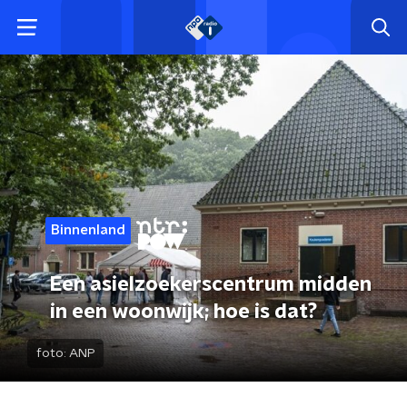
Binnenland
Een asielzoekerscentrum midden
in een woonwijk; hoe is dat?
foto:
ANP