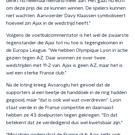
denkt nu helemaal niemand meer aan. Het gaat nu echt
om deze prijs die ze kunnen winnen. De spelers kunnen
niet wachten. Aanvoerder Davy Klaassen symboliseert
hoeveel zin Ajax in de wedstrijd heeft."
Volgens de voetbalcommentator is het wél de zwaarste
tegenstander die Ajax tot nu toe is tegengekomen in
de Europa League. "We hebben Olympique Lyon in actie
gezien tegen AZ. Daar wonnen ze over twee
wedstrijden met 11-2 van. Ajax is geen AZ, maar het is
wel een sterke Franse club."
Na de loting kreeg Avsaroglu het gevoel dat de
supporters al een beetje de handdoek in de ring hadden
gegooid, maar ''dat is ook wel wat overdreven''. Lyon
staat vierde in de Franse competitie en daarnaast
hebben ze 43 doelpunten tegen gekregen. "En dat
betekent dat ze verdedigend dus wel kwetsbaar zijn."
"Misschien onderschat de Franse club Ajax zelfs ook