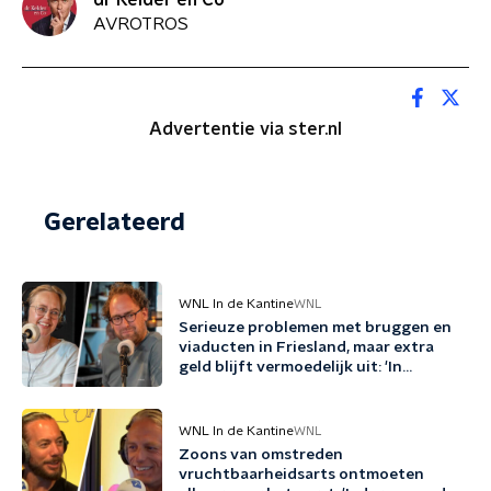
AVROTROS
Advertentie via ster.nl
Gerelateerd
WNL In de Kantine
WNL
Serieuze problemen met bruggen en
viaducten in Friesland, maar extra
geld blijft vermoedelijk uit: 'In
Friesland kunnen we niet nog een
jaartje wachten'
WNL In de Kantine
WNL
Zoons van omstreden
vruchtbaarheidsarts ontmoeten