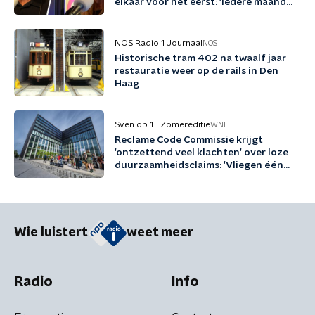
elkaar voor het eerst: 'Iedere maand
familie erbij'
NOS Radio 1 Journaal
NOS
Historische tram 402 na twaalf jaar
restauratie weer op de rails in Den
Haag
Sven op 1 - Zomereditie
WNL
Reclame Code Commissie krijgt
'ontzettend veel klachten' over loze
duurzaamheidsclaims: 'Vliegen één
keer per jaar met biobrandstof'
Wie luistert
weet meer
Radio
Info