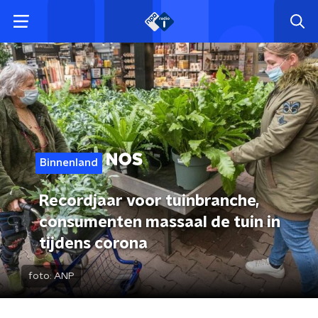
Binnenland
Recordjaar voor tuinbranche,
consumenten massaal de tuin in
tijdens corona
foto:
ANP