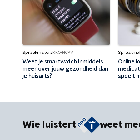
Spraakmakers
Spraakma
KRO-NCRV
Weet je smartwatch inmiddels
Online 
meer over jouw gezondheid dan
medicati
je huisarts?
speelt 
Wie luistert
weet me