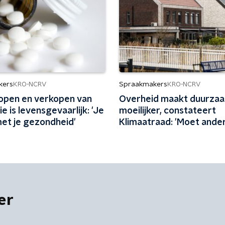
kers
Spraakmakers
KRO-NCRV
KRO-NCRV
kopen en verkopen van
Overheid maakt duurzaa
e is levensgevaarlijk: 'Je
moeilijker, constateert
met je gezondheid'
Klimaatraad: 'Moet ander
er