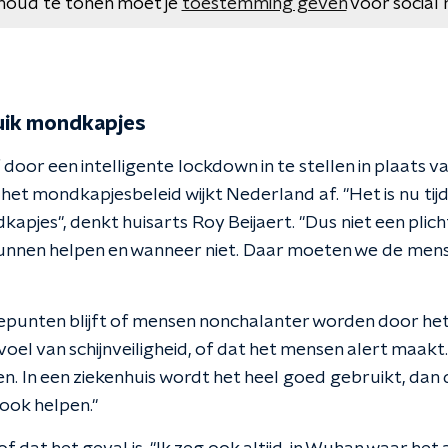
houd te tonen moet je
toestemming geven
voor social 
ruik mondkapjes
oor een intelligente lockdown in te stellen in plaats v
het mondkapjesbeleid wijkt Nederland af. "Het is nu tijd 
apjes", denkt huisarts Roy Beijaert. "Dus niet een plic
unnen helpen en wanneer niet. Daar moeten we de men
iepunten blijft of mensen nonchalanter worden door he
oel van schijnveiligheid, of dat het mensen alert maakt
n. In een ziekenhuis wordt het heel goed gebruikt, dan
ook helpen."