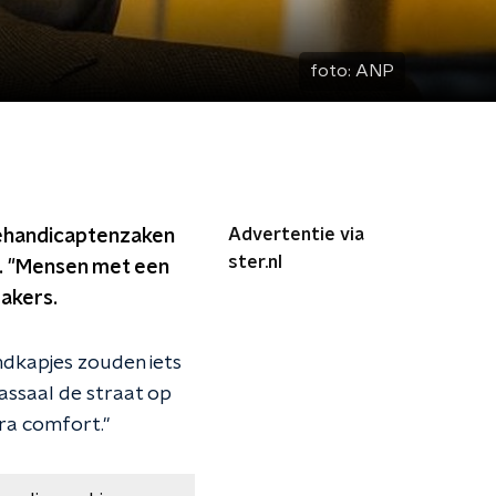
foto:
ANP
Advertentie via
 Gehandicaptenzaken
ster.nl
d. "Mensen met een
makers.
ndkapjes zouden iets
massaal de straat op
tra comfort."