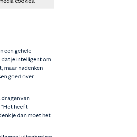
media cookies.
an een gehele
dat je intelligent om
ht, maar nadenken
sen goed over
t dragen van
. "Het heeft
 denk je dan moet het