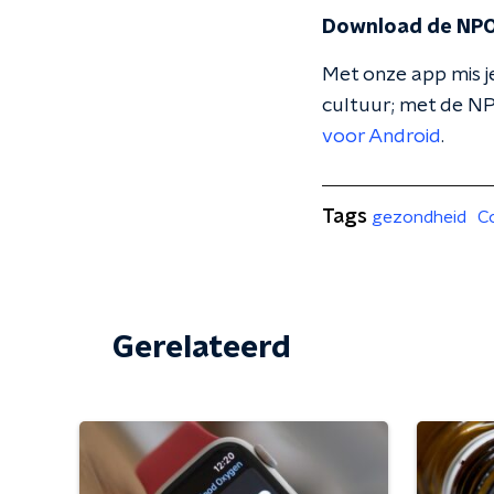
Download de NPO
Met onze app mis je
cultuur; met de NP
voor Android
.
Tags
gezondheid
C
Gerelateerd