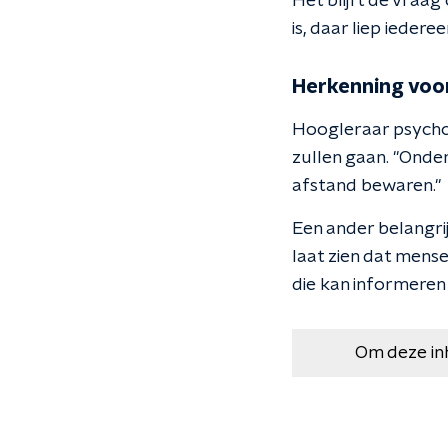
Het blijft de vraag
is, daar liep ieder
Herkenning voor
Hoogleraar psychol
zullen gaan. "Onde
afstand bewaren."
Een ander belangrij
laat zien dat mense
die kan informeren 
Om deze in