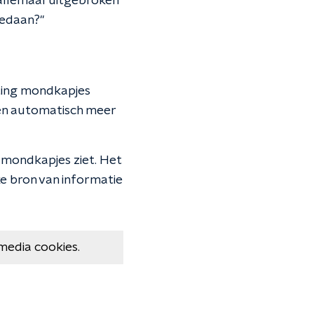
t allemaal uitgebroken
gedaan?"
hting mondkapjes
sen automatisch meer
e mondkapjes ziet. Het
jke bron van informatie
media cookies.