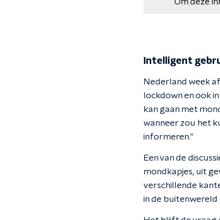
Om deze in
Intelligent geb
Nederland week af d
lockdown en ook in 
kan gaan met mondk
wanneer zou het k
informeren."
Een van de discuss
mondkapjes, uit gev
verschillende kante
in de buitenwereld 