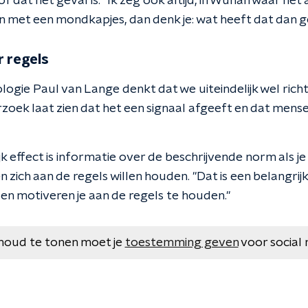
 of dat het geval is. "Ik zeg ook altijd, in Wuhan waar he
een met een mondkapjes, dan denk je: wat heeft dat dan 
 regels
ogie Paul van Lange denkt dat we uiteindelijk wel ric
rzoek laat zien dat het een signaal afgeeft en dat men
k effect is informatie over de beschrijvende norm als j
n zich aan de regels willen houden. "Dat is een belangri
en motiveren je aan de regels te houden."
houd te tonen moet je
toestemming geven
voor social 