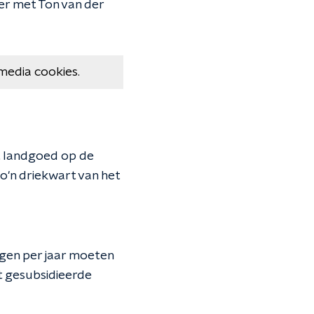
r met Ton van der
media cookies.
t landgoed op de
o'n driekwart van het
agen per jaar moeten
t gesubsidieerde