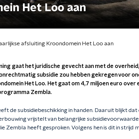
mein Het Loo aan
aarlijkse afsluiting Kroondomein Het Loo aan
ng gaat het juridische gevecht aan met de overheid
 onrechtmatig subsidie zou hebben gekregen voor o
domein Het Loo. Het gaat om 4,7 miljoen euro over ee
v-programma Zembla.
t de subsidiebeschikking in handen. Daaruit blijkt dat
rbouwing vrijstelt van belangrijke subsidievoorwaarde
die Zembla heeft gesproken. Volgens hen is dit in strijd 