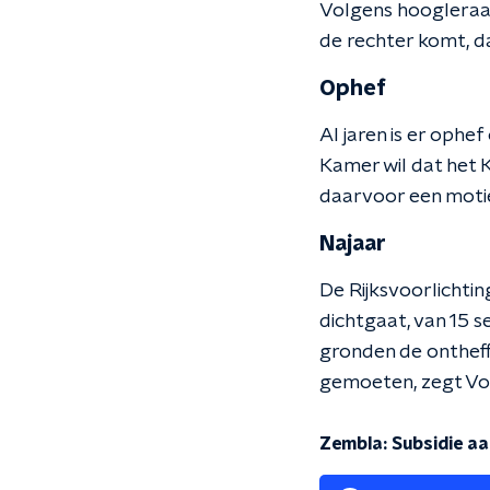
Volgens hoogleraar
de rechter komt, da
Ophef
Al jaren is er oph
Kamer wil dat het K
daarvoor een motie
Najaar
De Rijksvoorlichti
dichtgaat, van 15 
gronden de ontheff
gemoeten, zegt Voe
Zembla: Subsidie a