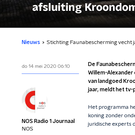
afsluiting Kroondo
Nieuws
Stichting Faunabescherming vecht j
De Faunabeschermi
do 14 mei 2020
06:10
Willem-Alexander
van landgoed Kroon
jaar, meldt het t
Het programma heef
koning zonder onde
NOS Radio 1 Journaal
juridische experts 
NOS