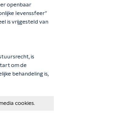
der openbaar
nlijke levenssfeer"
 is vrijgesteld van
tuursrecht, is
tart om de
lijke behandeling is,
media cookies.