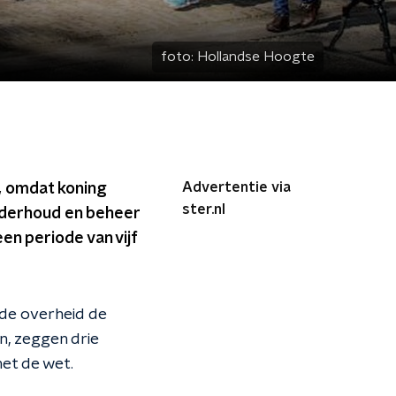
foto:
Hollandse Hoogte
Advertentie via
, omdat koning
ster.nl
nderhoud en beheer
n periode van vijf
 de overheid de
n, zeggen drie
met de wet.