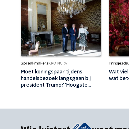
Spraakmakers
Prinsjesda
KRO-NCRV
Moet koningspaar tijdens
Wat vie
handelsbezoek langsgaan bij
wat bete
president Trump? 'Hoogste
diplomatieke middel dat we
kunnen inzetten'