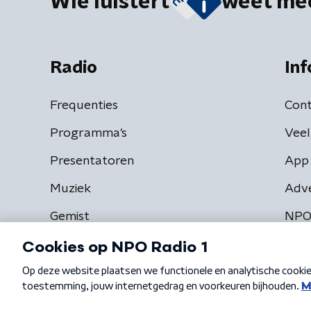
Wie luistert
weet me
Radio
Inf
Frequenties
Cont
Programma's
Veel
Presentatoren
App 
Muziek
Adv
Gemist
NPO
Algemene voorwaarden
Privacybeleid