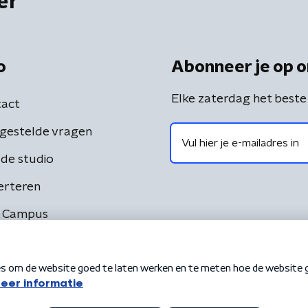
er
o
Abonneer je op o
Elke zaterdag het beste
act
gestelde vragen
de studio
erteren
 Campus