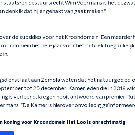
 staats-en bestuursrecht Wim Voermans is het bezwaar k
n denk ik dat hij er gehakt van gaat maken."
ef over de subsidies voor het Kroondomein. Een meerder
roondomein het hele jaar voor het publiek toegankelijk 
 in.
ngsdienst laat aan Zembla weten dat het natuurgebied o
september tot 25 december. Kamerleden die in 2018 wi
ing is verleend, kregen nooit antwoord van premier Rut
rmans: "De Kamer is hierover onvolledig geïnformeerd
an koning voor Kroondomein Het Loo is onrechtmatig