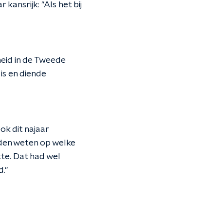
ansrijk: "Als het bij
heid in de Tweede
is en diende
ok dit najaar
lden weten op welke
te. Dat had wel
."