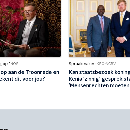
g op 1
Spraakmakers
NOS
KRO-NCRV
l op aan de Troonrede en
Kan staatsbezoek koning
kent dit voor jou?
Kenia 'zinnig' gesprek st
'Mensenrechten moeten
centraal staan'