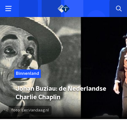
Binnenland
Johan Buziau: de Nederlandse
Charlie Chaplin
foto:
EenVandaag.nl