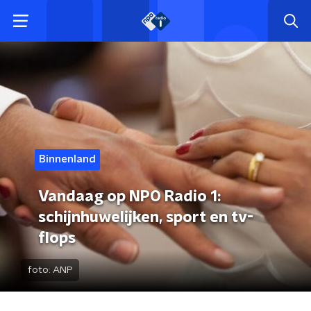
Binnenland
Vandaag op NPO Radio 1:
schijnhuwelijken, sport en tv-
flops
foto:
ANP