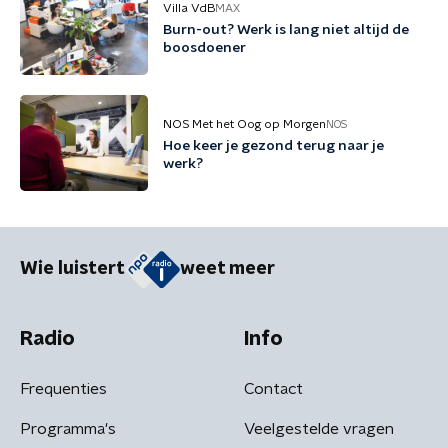
Villa VdB
MAX
Burn-out? Werk is lang niet altijd de
boosdoener
NOS Met het Oog op Morgen
NOS
Hoe keer je gezond terug naar je
werk?
Wie luistert
weet meer
Radio
Info
Frequenties
Contact
Programma's
Veelgestelde vragen