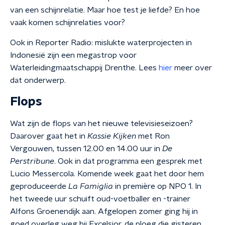
van een schijnrelatie. Maar hoe test je liefde? En hoe
vaak komen schijnrelaties voor?
Ook in Reporter Radio: mislukte waterprojecten in
Indonesië zijn een megastrop voor
Waterleidingmaatschappij Drenthe. Lees
hier
meer over
dat onderwerp.
Flops
Wat zijn de flops van het nieuwe televisieseizoen?
Daarover gaat het in
Kassie Kijken
met Ron
Vergouwen, tussen 12.00 en 14.00 uur in
De
Perstribune
. Ook in dat programma een gesprek met
Lucio Messercola. Komende week gaat het door hem
geproduceerde
La Famiglia
in première op NPO 1. In
het tweede uur schuift oud-voetballer en -trainer
Alfons Groenendijk aan. Afgelopen zomer ging hij in
goed overleg weg bij Excelsior, de ploeg die gisteren