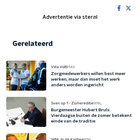
Advertentie via ster.nl
Gerelateerd
Villa VdB
MAX
Zorgmedewerkers willen best meer
werken, maar dan moet het werk
anders worden ingericht
Sven op 1 - Zomereditie
WNL
Burgemeester Hubert Bruls:
Vierdaagse buiten de zomer betekent
einde van de traditie
WNL In de Kantine
WNL