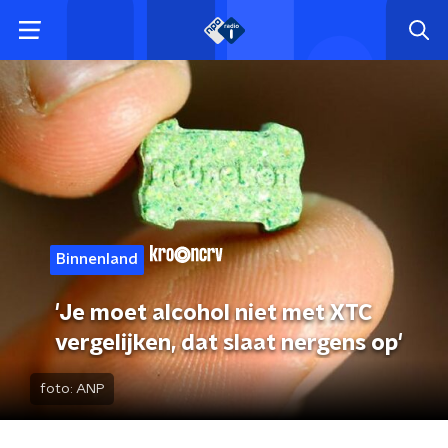
Binnenland
'Je moet alcohol niet met XTC
vergelijken, dat slaat nergens op'
foto:
ANP