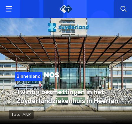
Binnenland
Twintig besmettingen in het
Zuyderlandziekenhuis in Heerlen
foto:
ANP