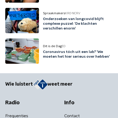
Spraakmakers
KRO-NCRV
Onderzoeken van longcovid blijft
complexe puzzel: 'De klachten
verschillen enorm'
Dit is de Dag
EO
Coronavirus tóch uit een lab? 'We
moeten het hier serieus over hebben'
Wie luistert
weet meer
Radio
Info
Frequenties
Contact