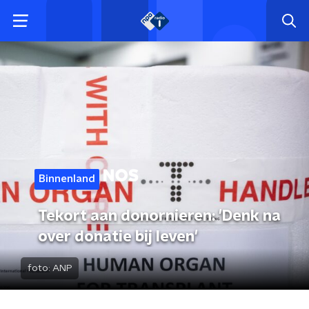
Binnenland
Tekort aan donornieren: 'Denk na
over donatie bij leven'
foto:
ANP